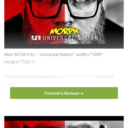
Alex M.O.R.P.H. – Universal Nation" width="1280"
height="720"/>
Еженедельное радиошоу
Alex M.O.R.P.H.
– Universal
Nation
Показать больше
Слушать онлайн новый выпуск
Alex M.O.R.P.H.
–
Universal Nation онлайн бесплатно
На сайте
Trance Century Radio
Вы можете бесплатно
слушать онлайн песни и радиошоу
Alex M.O.R.P.H.
–