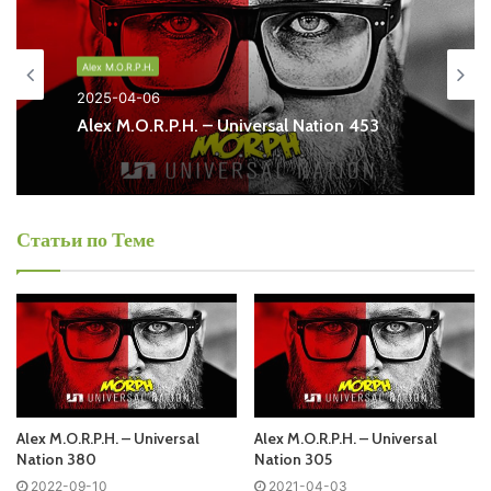
Universal Nation в формате mp3. Лучшая музыкальная
подборка и альбомы исполнителя alex-m-o-r-p-h.
Alex M.O.R.P.H.
2025-04-06
Also you can find all episodes of radioshow
Alex M.O.R.P.H.
Alex M.O.R.P.H. – Universal Nation 453
– Universal Nation Free Listen and Download MP3
Ближайший эфир:
Статьи по Теме
Запись выпусков
Слушай и добавляй плейлист VK:
Alex M.O.R.P.H. – Universal
Alex M.O.R.P.H. – Universal
Nation 380
Nation 305
2022-09-10
2021-04-03