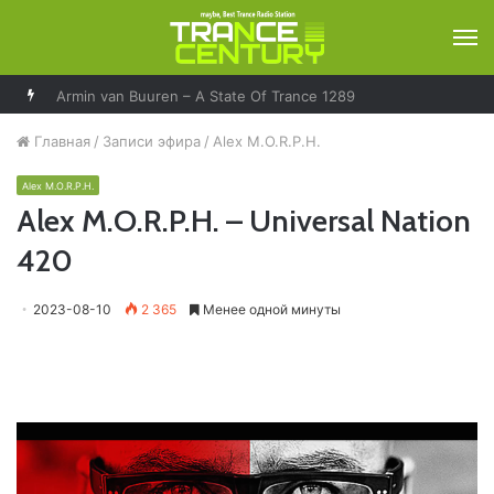
М
Armin van Buuren – A State Of Trance 1289
Главная
/
Записи эфира
/
Alex M.O.R.P.H.
Alex M.O.R.P.H.
Alex M.O.R.P.H. – Universal Nation
420
2023-08-10
2 365
Менее одной минуты