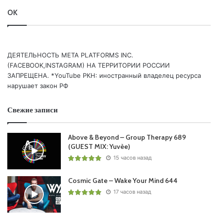
12 Alex Di Stefano – Dark Factory /OUTBURST/
OK
Понравился выпуск?
ДЕЯТЕЛЬНОСТЬ МЕТА PLATFORMS INC.
(FACEBOOK,INSTAGRAM) НА ТЕРРИТОРИИ РОССИИ
ЗАПРЕЩЕНА. *YouTube РКН: иностранный владелец ресурса
нарушает закон РФ
Свежие записи
Пользовательская оценка:
Будь первым !
Above & Beyond – Group Therapy 689
(GUEST MIX: Yuvèe)
15 часов назад
Cosmic Gate – Wake Your Mind 644
17 часов назад