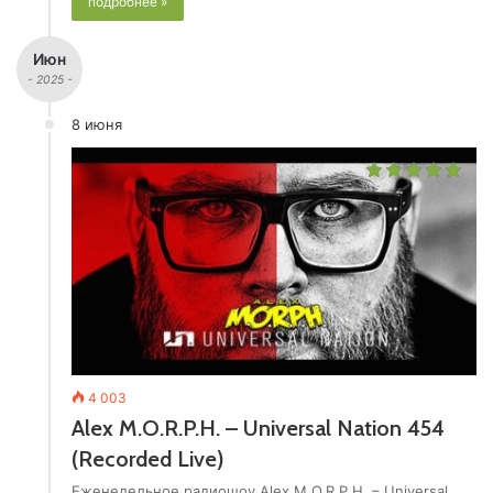
подробнее »
Июн
- 2025 -
8 июня
4 003
Alex M.O.R.P.H. – Universal Nation 454
(Recorded Live)
Еженедельное радиошоу Alex M.O.R.P.H. – Universal