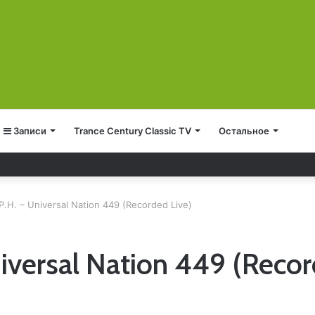
Записи
Trance Century Classic TV
Остальное
e 1289
P.H. – Universal Nation 449 (Recorded Live)
iversal Nation 449 (Recor