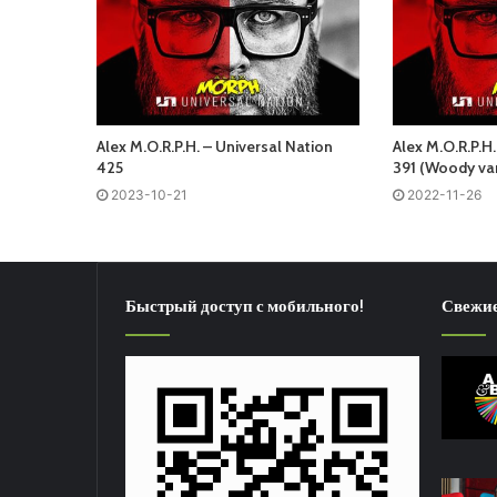
Alex M.O.R.P.H. – Universal Nation
Alex M.O.R.P.H.
425
391 (Woody va
2023-10-21
2022-11-26
Быстрый доступ с мобильного!
Свежие