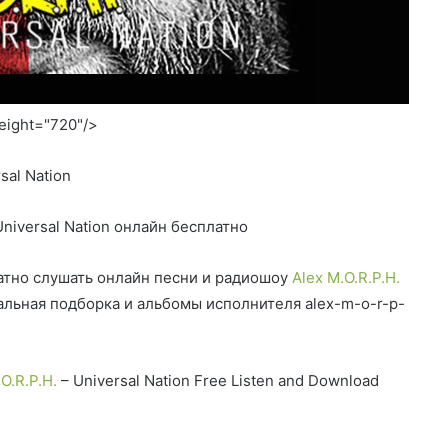
height="720"/>
sal Nation
Universal Nation онлайн бесплатно
тно слушать онлайн песни и радиошоу
Alex M.O.R.P.H.
кальная подборка и альбомы исполнителя alex-m-o-r-p-
O.R.P.H.
– Universal Nation Free Listen and Download