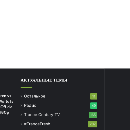
АКТУАЛЬНЫЕ ТЕМЫ
ren vs
Остальное
11
World Is
Радио
49
Official
 480p
Trance Century TV
165
#TranceFresh
237