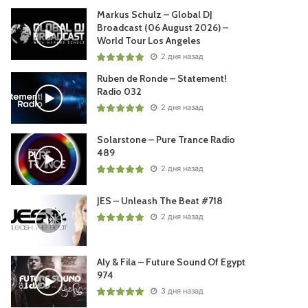
Markus Schulz – Global DJ
Broadcast (06 August 2026) –
World Tour Los Angeles
2 дня назад
НЬЕ
Ruben de Ronde – Statement!
Radio 032
2 дня назад
Solarstone – Pure Trance Radio
489
2 дня назад
JES – Unleash The Beat #718
2 дня назад
Aly & Fila – Future Sound Of Egypt
974
3 дня назад