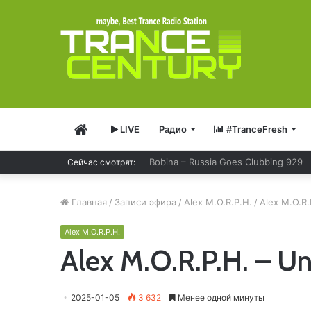
Главная
LIVE
Радио
#TranceFresh
Сейчас смотрят:
Armin van Buuren – A State Of Tranc
Главная
/
Записи эфира
/
Alex M.O.R.P.H.
/
Alex M.O.R.
Alex M.O.R.P.H.
Alex M.O.R.P.H. – Un
2025-01-05
3 632
Менее одной минуты