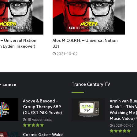
 – Universal Nation
Alex M.O.R.P.H. – Universal Nation
n Eyden Takeover)
331
2021-10-02
 записи
Trance Century TV
Above & Beyond –
Armin van Buu
Group Therapy 689
Rank 1 – This 
(GUEST MIX: Yuvèe)
Watching Me (
Music Video)
15 часов назад
2026-02-06
Cosmic Gate – Wake