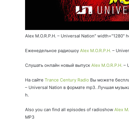
Alex M.O.R.P.H. – Universal Nation" width="1280" 
Еженедельное радиошоу
Alex M.O.R.P.H.
– Univer
Слушать онлайн новый выпуск
Alex M.O.R.P.H.
– 
На сайте
Trance Century Radio
Вы можете беспла
– Universal Nation в формате mp3. Лучшая музы
h.
Also you can find all episodes of radioshow
Alex M.
MP3