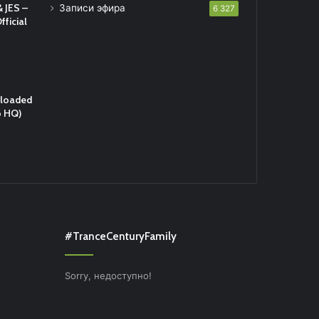
 JES –
Записи эфира
6 327
fficial
eloaded
o HQ)
#TranceCenturyFamily
Sorry, недоступно!