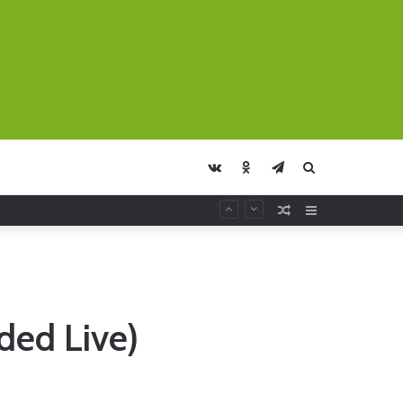
vk.com
Odnoklassniki
Telegram
Искать
Случайная
Sidebar
Статья
ded Live)