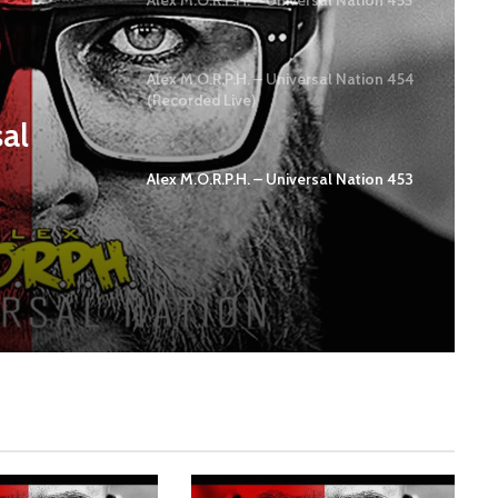
Alex M.O.R.P.H. – Universal Nation 455
Alex M.O.R.P.H. – Universal Nation 454
(Recorded Live)
sal
Alex M.O.R.P.H. – Universal Nation 453