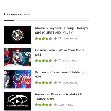
Свежие записи
Above & Beyond – Group Therapy
689 (GUEST MIX: Yuvèe)
15 часов назад
Cosmic Gate – Wake Your Mind
644
17 часов назад
Bobina – Russia Goes Clubbing
929
19 часов назад
Armin van Buuren – A State Of
Trance 1289
2 дня назад