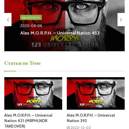
Universal Nation в формате mp3. Лучшая музыкальная
подборка и альбомы исполнителя alex-m-o-r-p-h.
Alex M.O.R.P.H.
2025-04-06
Also you can find all episodes of radioshow
Alex M.O.R.P.H.
Alex M.O.R.P.H. – Universal Nation 453
– Universal Nation Free Listen and Download MP3
Ближайший эфир:
Статьи по Теме
Запись выпусков
Слушай и добавляй плейлист VK:
Alex M.O.R.P.H. – Universal
Alex M.O.R.P.H. – Universal
Nation 421 (MRPHLNDR
Nation 392
TAKEOVER)
2022-12-03