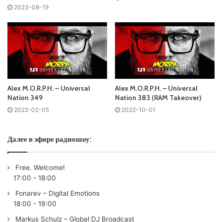
Tracklist:
2023-08-19
No playlist
Понравился выпуск?
Alex M.O.R.P.H. – Universal
Alex M.O.R.P.H. – Universal
Nation 349
Nation 383 (RAM Takeover)
2022-02-05
2022-10-01
Далее в эфире радиошоу:
Ваша оценка:
4.55
(
1
votes)
Free. Welcome!
17:00
-
18:00
Fonarev – Digital Emotions
18:00
-
19:00
Markus Schulz – Global DJ Broadcast