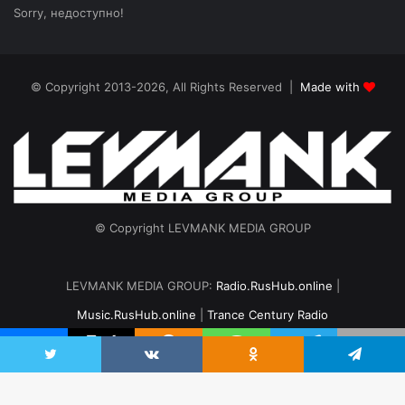
Sorry, недоступно!
© Copyright 2013-2026, All Rights Reserved |
Made with
© Copyright LEVMANK MEDIA GROUP
LEVMANK MEDIA GROUP:
Radio.RusHub.online
|
Music.RusHub.online
|
Trance Century Radio
Главная
Радио
#TranceFresh
Записи эфира
О проекте
vk.com
Odnoklassniki
Telegram
Twitter
VKontakte
Odnoklassniki
Telegram