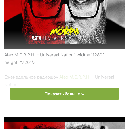
Alex M.O.R.P.H. – Universal Nation" width="1280"
height="720"/>
Еженедельное радиошоу
Alex M.O.R.P.H.
– Universal
Nation
Показать больше
Слушать онлайн новый выпуск
Alex M.O.R.P.H.
–
Universal Nation онлайн бесплатно
На сайте
Trance Century Radio
Вы можете бесплатно
слушать онлайн песни и радиошоу
Alex M.O.R.P.H.
–