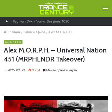
М
Paul van Dyk – Vonyc Sessions 1030
Главная
/
Записи эфира
/
Alex M.O.R.P.H.
Alex M.O.R.P.H.
Alex M.O.R.P.H. – Universal Nation
451 (MRPHLNDR Takeover)
2025-02-23
3 784
Менее одной минуты