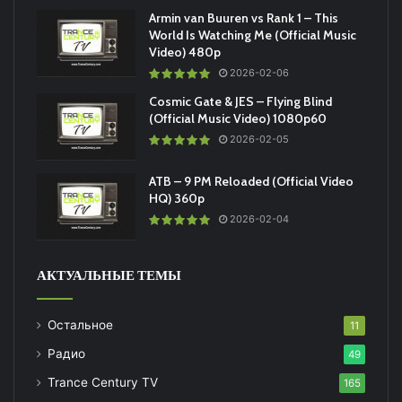
Armin van Buuren vs Rank 1 – This
World Is Watching Me (Official Music
Video) 480p
2026-02-06
Cosmic Gate & JES – Flying Blind
(Official Music Video) 1080p60
2026-02-05
ATB – 9 PM Reloaded (Official Video
HQ) 360p
2026-02-04
АКТУАЛЬНЫЕ ТЕМЫ
Остальное
11
Радио
49
Trance Century TV
165