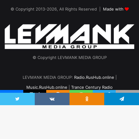
© Copyright 2013-2026, All Rights Reserved |
Made with
© Copyright LEVMANK MEDIA GROUP
LEVMANK MEDIA GROUP:
Radio.RusHub.online
|
Music.RusHub.online
|
Trance Century Radio
Главная
Радио
#TranceFresh
Записи эфира
О проекте
Twitter
VKontakte
Odnoklassniki
Telegram
vk.com
Odnoklassniki
Telegram
B