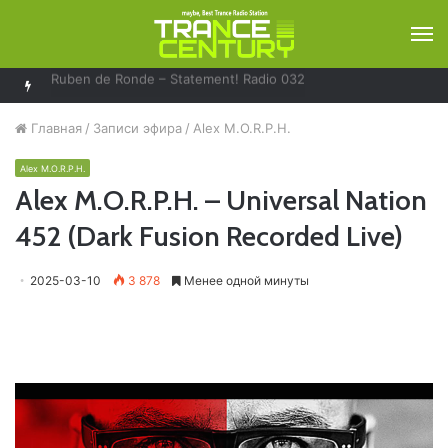
М
Solarstone – Pure Trance Radio 489
Главная
/
Записи эфира
/
Alex M.O.R.P.H.
Alex M.O.R.P.H.
Alex M.O.R.P.H. – Universal Nation
452 (Dark Fusion Recorded Live)
2025-03-10
3 878
Менее одной минуты