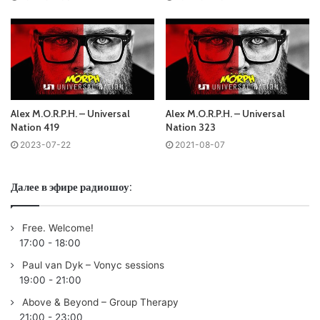
Tracklist:
No playlist
Понравился выпуск?
Alex M.O.R.P.H. – Universal
Alex M.O.R.P.H. – Universal
Nation 419
Nation 323
2023-07-22
2021-08-07
Далее в эфире радиошоу:
Ваша оценка:
4.55
(
1
votes)
Free. Welcome!
17:00
-
18:00
Paul van Dyk – Vonyc sessions
19:00
-
21:00
Above & Beyond – Group Therapy
21:00
-
23:00