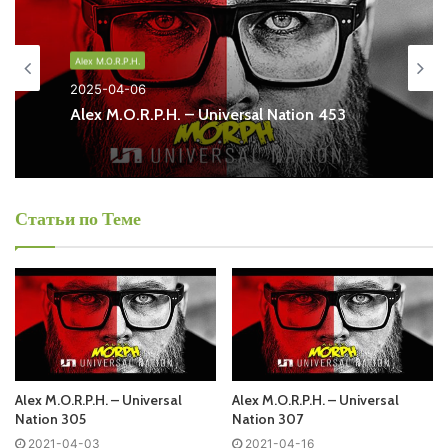
Universal Nation в формате mp3. Лучшая музыкальная
подборка и альбомы исполнителя alex-m-o-r-p-h.
Alex M.O.R.P.H.
2025-04-06
Also you can find all episodes of radioshow
Alex M.O.R.P.H.
Alex M.O.R.P.H. – Universal Nation 453
– Universal Nation Free Listen and Download MP3
Ближайший эфир:
Статьи по Теме
Запись выпусков
Слушай и добавляй плейлист VK:
Alex M.O.R.P.H. – Universal
Alex M.O.R.P.H. – Universal
Nation 305
Nation 307
2021-04-03
2021-04-16