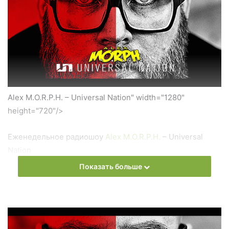
Alex M.O.R.P.H. – Universal Nation" width="1280"
height="720"/>
Еженедельное радиошоу
Alex M.O.R.P.H.
– Universal
Nation
Показать больше
Слушать онлайн новый выпуск
Alex M.O.R.P.H.
–
Universal Nation онлайн бесплатно
На сайте
Trance Century Radio
Вы можете бесплатно
слушать онлайн песни и радиошоу
Alex M.O.R.P.H.
–