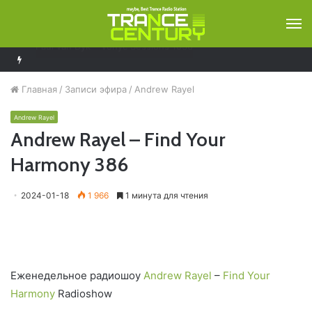
М
Ferry Corsten – Resonation Radio 296
Главная
/
Записи эфира
/
Andrew Rayel
Andrew Rayel
Andrew Rayel – Find Your
Harmony 386
2024-01-18
1 966
1 минута для чтения
Еженедельное радиошоу
Andrew Rayel
–
Find Your
Harmony
Radioshow