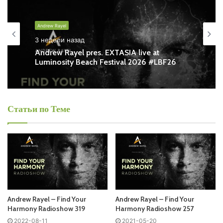
Andrew Rayel - Find Your Harmony
Andrew Rayel
Запись выпусков
3 недели назад
Andrew Rayel pres. EXTASIA live at
Luminosity Beach Festival 2026 #LBF26
Слушай и добавляй плейлист VK:
Статьи по Теме
Tracklist:
LIGHT SIDE TRACK
01. Titus1 – Fear /Deeper Harmonies/
02. THE HIDD3NS & Michael Ra – Takhatum /Deeper
Harmonies/
Andrew Rayel – Find Your
Andrew Rayel – Find Your
Harmony Radioshow 319
Harmony Radioshow 257
03.
Armin van Buuren
feat. Wrabel – Feel Again (anamē
2022-08-11
2021-05-20
Remix) /Armind/