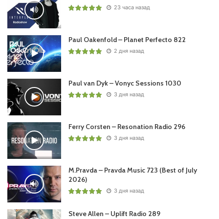
FAVORITE OF THE MOEMENT
23 часа назад
25.
Andrew Rayel
& Tensteps – Let Me Love You /
Find Your
Harmony
/
Paul Oakenfold – Planet Perfecto 822
2 дня назад
26. Madwave, Marc Ward – Missing /Future Sequence/
27. David Forbes – Is It Trance? /Aria/
Paul van Dyk – Vonyc Sessions 1030
DARK SIDE TRACK
3 дня назад
28. Vini Vici and Maddix and Shibui – Spiritum /Nitron
Music/
Ferry Corsten – Resonation Radio 296
3 дня назад
29. Hardwell and Shortround – Goes Like This /Revealed/
30. Mark Sherry – For the Underground /Techburst/
31. Fahjah & Ezra Hazard – Little Love /
Find Your Harmony
/
M.Pravda – Pravda Music 723 (Best of July
2026)
3 дня назад
CLASSIC SELECTION
32. Dash Berlin feat Roxanne Emery – Shelter
Steve Allen – Uplift Radio 289
(Photographer Remix) /Armind/