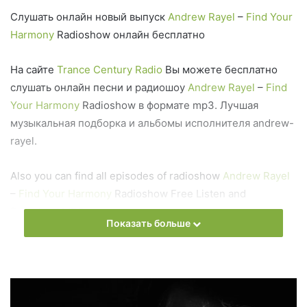
Слушать онлайн новый выпуск
Andrew Rayel
–
Find Your
Harmony
Radioshow онлайн бесплатно
На сайте
Trance Century Radio
Вы можете бесплатно
слушать онлайн песни и радиошоу
Andrew Rayel
–
Find
Your Harmony
Radioshow в формате mp3. Лучшая
музыкальная подборка и альбомы исполнителя andrew-
rayel.
Also you can find all episodes of radioshow
Andrew Rayel
–
Find Your Harmony
Radioshow Free Listen and
Download MP3
Показать больше
Ближайший эфир:
Понедельник