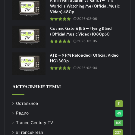
Armin van Buuren vs Rank 1 – This
World Is Watching Me (Official Music
Video) 480p
2026-02-06
Cosmic Gate & JES – Flying Blind
(Official Music Video) 1080p60
2026-02-05
ATB – 9 PM Reloaded (Official Video
HQ) 360p
2026-02-04
АКТУАЛЬНЫЕ ТЕМЫ
Остальное
11
Радио
49
Trance Century TV
165
#TranceFresh
237