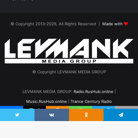
© Copyright 2013-2026, All Rights Reserved |
Made with
© Copyright LEVMANK MEDIA GROUP
LEVMANK MEDIA GROUP:
Radio.RusHub.online
|
Music.RusHub.online
|
Trance Century Radio
Главная
Радио
#TranceFresh
Записи эфира
О проекте
vk.com
Odnoklassniki
Telegram
Twitter
VKontakte
Odnoklassniki
Telegram