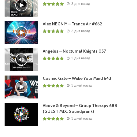
3 дня назад
Понравился выпуск?
Alex NEGNIY – Trance Air #662
3 дня назад
Angelus – Nocturnal Knights 057
3 дня назад
Пользовательская оценка:
Cosmic Gate – Wake Your Mind 643
Будь первым !
5 дней назад
Above & Beyond – Group Therapy 688
(GUEST MIX: Soundprank)
5 дней назад