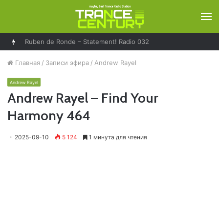
М
Ruben de Ronde – Statement! Radio 032
Главная
/
Записи эфира
/
Andrew Rayel
Andrew Rayel
Andrew Rayel – Find Your
Harmony 464
2025-09-10
5 124
1 минута для чтения