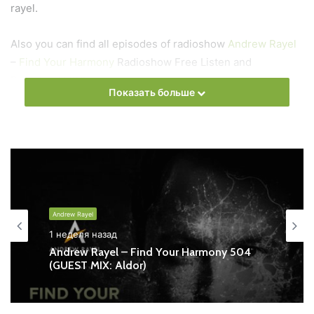
rayel.
Also you can find all episodes of radioshow
Andrew Rayel
–
Find Your Harmony
Radioshow Free Listen and
Download MP3
Показать больше
Ближайший эфир:
Понедельник
Andrew Rayel - Find Your Harmony
Andrew Rayel
Запись выпусков
1 неделя назад
Andrew Rayel – Find Your Harmony 504
(GUEST MIX: Aldor)
Слушай и добавляй плейлист VK: