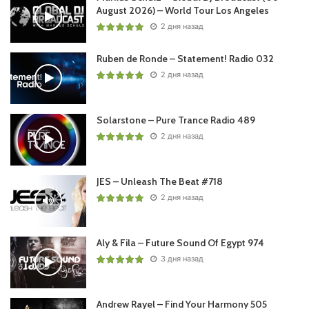
ALTITUDE)
August 2026) – World Tour Los Angeles
31. Sensation – The Anthem 2003 (ID&T)
2 дня назад
Ruben de Ronde – Statement! Radio 032
Понравился выпуск?
2 дня назад
Solarstone – Pure Trance Radio 489
2 дня назад
JES – Unleash The Beat #718
Пользовательская оценка:
Будь первым !
2 дня назад
Aly & Fila – Future Sound Of Egypt 974
3 дня назад
Andrew Rayel – Find Your Harmony 505