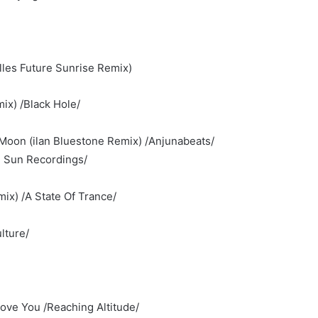
lles Future Sunrise Remix)
mix) /Black Hole/
Moon (ilan Bluestone Remix) /Anjunabeats/
al Sun Recordings/
ix) /A State Of Trance/
lture/
Love You /Reaching Altitude/