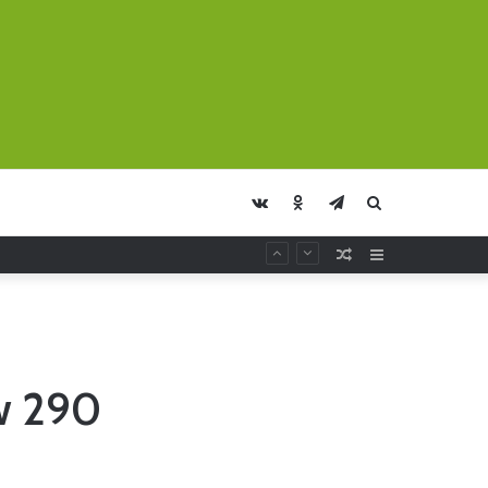
vk.com
Odnoklassniki
Telegram
Искать
Случайная
Sidebar
Статья
w 290