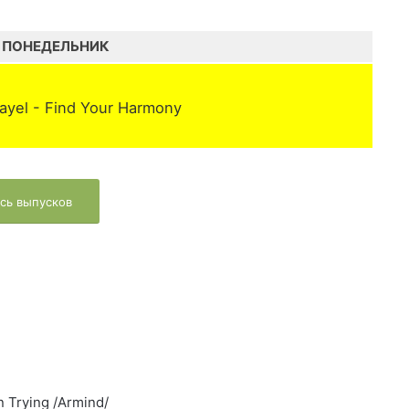
ПОНЕДЕЛЬНИК
ayel - Find Your Harmony
сь выпусков
n Trying /Armind/