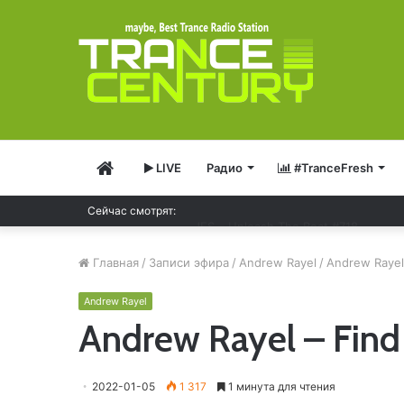
Главная
LIVE
Радио
#TranceFresh
JES – Unleash The Beat #718
Сейчас смотрят:
Главная
/
Записи эфира
/
Andrew Rayel
/
Andrew Rayel
Andrew Rayel
Andrew Rayel – Fin
2022-01-05
1 317
1 минута для чтения