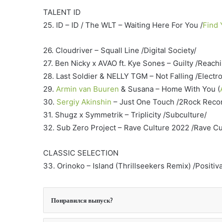
TALENT ID
25. ID – ID / The WLT – Waiting Here For You /
Find
26. Cloudriver – Squall Line /Digital Society/
27. Ben Nicky x AVAO ft. Kye Sones – Guilty /Reachi
28. Last Soldier & NELLY TGM – Not Falling /Electr
29.
Armin van Buuren
& Susana – Home With You (
30.
Sergiy Akinshin
– Just One Touch /2Rock Reco
31. Shugz x Symmetrik – Triplicity /Subculture/
32. Sub Zero Project – Rave Culture 2022 /Rave Cu
CLASSIC SELECTION
33. Orinoko – Island (Thrillseekers Remix) /Positiv
Понравился выпуск?