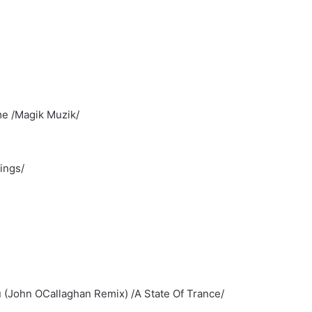
me /Magik Muzik/
ings/
ou (John OCallaghan Remix) /A State Of Trance/