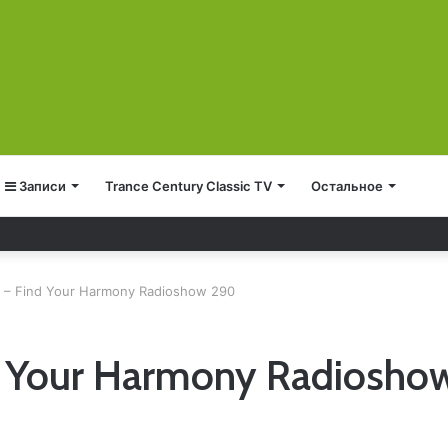
Записи
Trance Century Classic TV
Остальное
 – Find Your Harmony Radioshow 290
d Your Harmony Radiosho