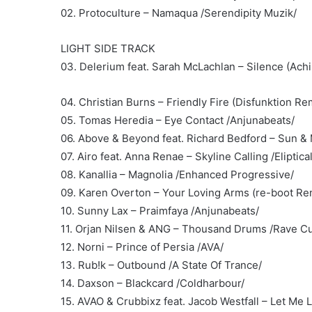
02. Protoculture – Namaqua /Serendipity Muzik/
LIGHT SIDE TRACK
03. Delerium feat. Sarah McLachlan – Silence (Achi
04. Christian Burns – Friendly Fire (Disfunktion Re
05. Tomas Heredia – Eye Contact /Anjunabeats/
06. Above & Beyond feat. Richard Bedford – Sun & 
07. Airo feat. Anna Renae – Skyline Calling /Eliptic
08. Kanallia – Magnolia /Enhanced Progressive/
09. Karen Overton – Your Loving Arms (re-boot Rem
10. Sunny Lax – Praimfaya /Anjunabeats/
11. Orjan Nilsen & ANG – Thousand Drums /Rave Cu
12. Norni – Prince of Persia /AVA/
13. Rub!k – Outbound /A State Of Trance/
14. Daxson – Blackcard /Coldharbour/
15. AVAO & Crubbixz feat. Jacob Westfall – Let Me 