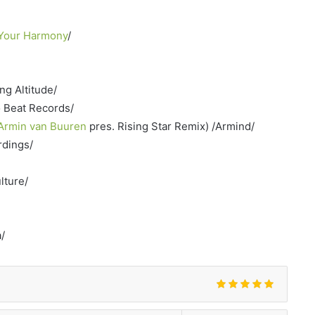
 Your Harmony
/
ng Altitude/
o Beat Records/
Armin van Buuren
pres. Rising Star Remix) /Armind/
rdings/
lture/
a/