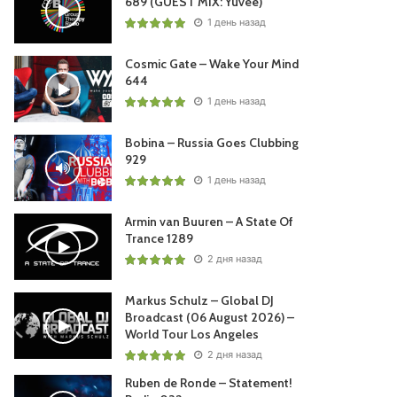
689 (GUEST MIX: Yuvèe)
1 день назад
Cosmic Gate – Wake Your Mind
644
1 день назад
Bobina – Russia Goes Clubbing
929
1 день назад
Armin van Buuren – A State Of
Trance 1289
2 дня назад
Markus Schulz – Global DJ
Broadcast (06 August 2026) –
World Tour Los Angeles
2 дня назад
Ruben de Ronde – Statement!