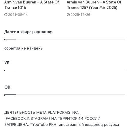
Armin van Buuren – A State Of
Armin van Buuren – A State Of
Armin van Buuren - A State Of Trance
Trance 1016
Trance 1257 (Year Mix 2025)
2021-05-14
2025-12-26
Запись выпусков
Далее в эфире радиошоу:
Слушай и добавляй плейлист VK:
события не найдены
VK
Tracklist:
No playlist
OK
01
Armin van Buuren
ft. Uni V. Sol – A State Of Trance Year
Mix 2021 (Intro – Learn To Dance Again) /ASOT (ARMADA)/
02
Armin van Buuren
& AVIRA – Sirius /ASOT (ARMADA)/
ДЕЯТЕЛЬНОСТЬ МЕТА PLATFORMS INC.
03 Kryder & Natalie Shay – Rapture /BLACK HOLE/
(FACEBOOK,INSTAGRAM) НА ТЕРРИТОРИИ РОССИИ
04 Dimitri Vegas – Pull Me Closer (
Armin van Buuren
ЗАПРЕЩЕНА. *YouTube РКН: иностранный владелец ресурса
Remix) /HOUSE OF HOUSE/ROBBINS/