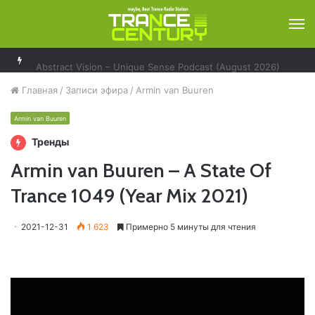
М
Abstract Vision – Unique Sense Podcast (August 2026)
Главная
/
Записи эфира
/
Armin van Buuren
Armin van Buuren
Тренды
Armin van Buuren – A State Of
Trance 1049 (Year Mix 2021)
2021-12-31
1 623
Примерно 5 минуты для чтения