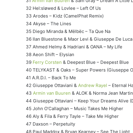
31
Armin van Buuren
& Sam Gray – Dream A Little 
32 Hel:sløwed & Lovlee – Left Of Us
33 Arodes – Kidz (CamelPhat Remix)
34 Akyse – The Lines
35 Diego Miranda & Mëlbëc – Ta Que Na
36 Ilan Bluestone & Maor Levi & Giuseppe De Luca 
37 Ahmed Helmy & Hadriani & OANA – My Life
38 Aeon Shift – Elysian
39
Ferry Corsten
& Deepest Blue – Deepest Blue
40 TELYKAST & Oaks – Super Powers (Giuseppe Ot
41 A.R.D.I. – Back To Me
42 Giuseppe Ottaviani &
Andrew Rayel
– Eternal 
43
Armin van Buuren
& ALOK & Norma Jean Martin
44 Giuseppe Ottaviani – Keep Your Dreams Alive (
45 John O’Callaghan – Music Takes Me Higher
46 Aly & Fila & Ferry Tayle – Take Me Higher
47 Daxson – Perpetuity
48 Paul Maddox & Bryan Kearney – See The Light