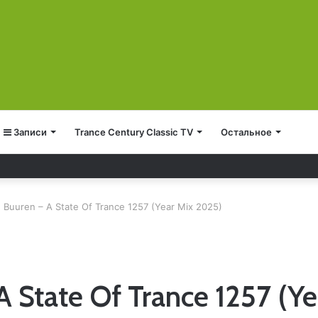
Записи
Trance Century Classic TV
Остальное
 Buuren – A State Of Trance 1257 (Year Mix 2025)
A State Of Trance 1257 (Y