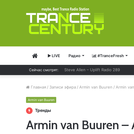
Главная
LIVE
Радио
#TranceFresh
Steve Allen – Uplift Radio 289
Сейчас смотрят:
Главная
/
Записи эфира
/
Armin van Buuren
/
Armin van
Armin van Buuren
Тренды
Armin van Buuren – 