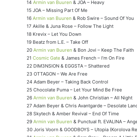
14
Armin van Buuren
& JOA – Heavy
15 JOA – Missing Part Of Me
16
Armin van Buuren
& Rob Swire – Sound Of You
17 Akille & Juna Rose – Follow The Light
18 Krevix – Let You Down
19 Beatz from L.E. – Take Off
20
Armin van Buuren
& Bon Jovi – Keep The Faith
21
Cosmic Gate
& James French – I’m On Fire
22 DIM3NSION & EGGSTA – Shattered
23 OTTAGON – We Are Free
24 Adam Beyer – Taking Back Control
25 Chocolate Puma – Let Your Mind Be Free
26
Armin van Buuren
& John Christian – All Night
27 Adam Beyer & Chris Avantgarde – Desolate Lan
28 Skytech & Amber Revival – End Of Time
29
Armin van Buuren
& Punctual ft. EVALINA – Ange
30 Joris Voorn & GOODBOYS – Utopia (Korolova R