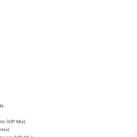
ds
ls (VIP Mix)
emix)