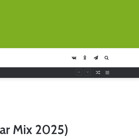
vk.com
Odnoklassniki
Telegram
Искать
Случайная
Sidebar
Статья
ear Mix 2025)