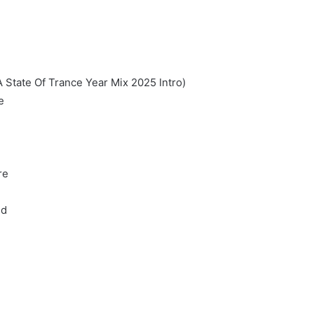
 State Of Trance Year Mix 2025 Intro)
e
re
ed