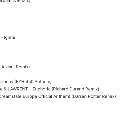
Dream (VIP Mix)
– Ignite
taviani Remix)
Harmony (FYH 450 Anthem)
e & LAWRENT – Euphoria (Richard Durand Remix)
Dreamstate Europe Official Anthem) (Darren Porter Remix)