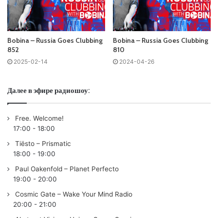
Motion Remix) /ASOT/
02. Ginchy X Ernesto X Bastian ft Susana – Dark Side Of
The Moon
Bobina – Russia Goes Clubbing
Bobina – Russia Goes Clubbing
03. CLUBBERS CHOICE/ Matt Fax & Jack Dawson – Matt
852
810
Fax & Jack Dawson /COLORIZE/
2025-02-14
2024-04-26
04. KhoMha – Oblique /ARMIND/
05. Shapov – Cornerstone /ARMADA/
Далее в эфире радиошоу:
06. John Grand & Adam Sobiech – You Got Me Saying
/EUPHONIC/
Free. Welcome!
07. Eximinds – Solveig’s Song /SUANDA/
17:00
-
18:00
08. The Blizzard & Axis – Still Here /ENHANCED
Tiësto – Prismatic
PROGRESSIVE/
18:00
-
19:00
09. Mark Sherry, Push – Big Things Have Small Beginnings
Paul Oakenfold – Planet Perfecto
/OUTBURST/
19:00
-
20:00
10. Claus Backslash – I’m Different Now (Miami Mix) /AVA/
Cosmic Gate – Wake Your Mind Radio
11.
Alex M.O.R.P.H.
& Susie Ledge – Aiming For Hope (Not
20:00
-
21:00
All Superheroes Wear Capes 2022 Vocal Mix) /VANDIT/