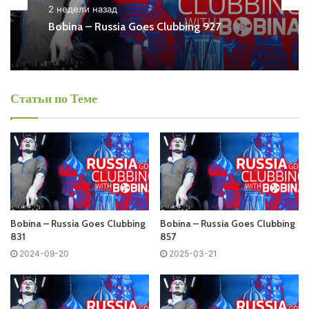
2 недели назад
Ближайший эфир:
Bobina – Russia Goes Clubbing 927
Среда
Статьи по Теме
Bobina - Russia Goes Clubbing
Запись выпусков
Слушай и добавляй плейлист VK:
Bobina – Russia Goes Clubbing
Bobina – Russia Goes Clubbing
831
857
Tracklist:
2024-09-20
2025-03-21
No playlist
01. Matt Darey presents Lost Tribe – Gamemaster (Space