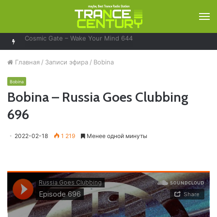
М
Bobina – Russia Goes Clubbing 929
Главная
/
Записи эфира
/
Bobina
Bobina
Bobina – Russia Goes Clubbing
696
2022-02-18
1 219
Менее одной минуты