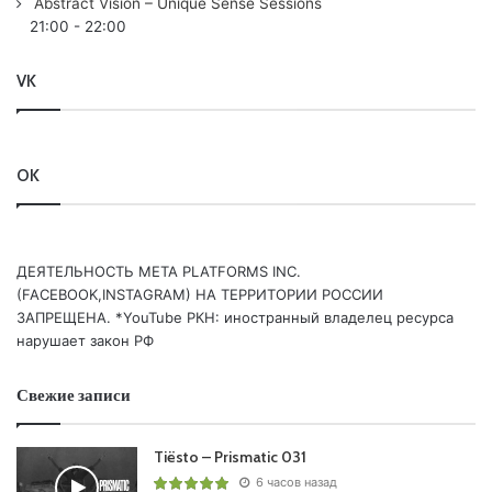
Abstract Vision – Unique Sense Sessions
12. /CLASSIQUE/
Ferry Corsten
– Radio Crash
21:00
-
22:00
/FLASHOVER/
13. /CHILLOUT/ SounEmot – Aunque Estes Lejos (Piano
VK
Mix) /EN UN MUNDO SIN TI/
OK
Понравился выпуск?
ДЕЯТЕЛЬНОСТЬ МЕТА PLATFORMS INC.
(FACEBOOK,INSTAGRAM) НА ТЕРРИТОРИИ РОССИИ
ЗАПРЕЩЕНА. *YouTube РКН: иностранный владелец ресурса
нарушает закон РФ
Ваша оценка:
3.7
(
1
votes)
Свежие записи
Tiësto – Prismatic 031
6 часов назад