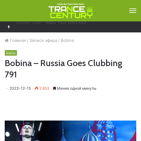
М
Bobina – Russia Goes Clubbing 929
Главная
/
Записи эфира
/
Bobina
Bobina
Bobina – Russia Goes Clubbing
791
2023-12-15
2 653
Менее одной минуты