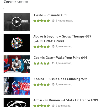
Свежие записи
Tiësto – Prismatic 031
6 часов назад
Above & Beyond – Group Therapy 689
(GUEST MIX: Yuvèe)
1 день назад
Cosmic Gate – Wake Your Mind 644
1 день назад
Bobina – Russia Goes Clubbing 929
1 день назад
Armin van Buuren – A State Of Trance 1289
2 дня назад