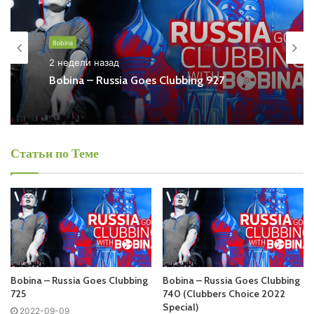
Also you can find all episodes of radioshow
Bobina
–
Russia Goes Clubbing Free Listen and Download MP3
Bobina
2 недели назад
Ближайший эфир:
Bobina – Russia Goes Clubbing 927
Среда
Bobina - Russia Goes Clubbing
Статьи по Теме
Запись выпусков
Слушай и добавляй плейлист VK:
Bobina – Russia Goes Clubbing
Bobina – Russia Goes Clubbing
725
740 (Clubbers Choice 2022
Tracklist:
Special)
2022-09-09