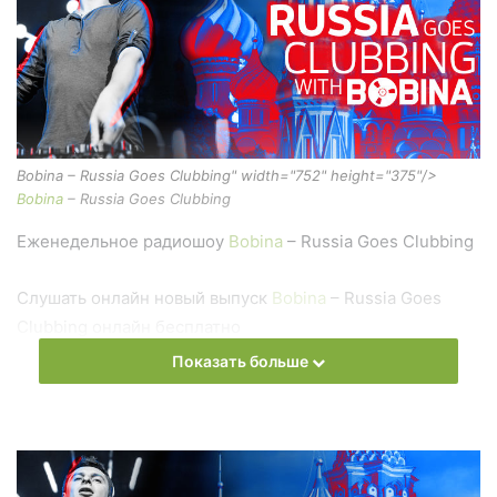
Bobina – Russia Goes Clubbing" width="752" height="375"/>
Bobina
– Russia Goes Clubbing
Еженедельное радиошоу
Bobina
– Russia Goes Clubbing
Слушать онлайн новый выпуск
Bobina
– Russia Goes
Clubbing онлайн бесплатно
Показать больше
На сайте
Trance Century Radio
Вы можете бесплатно
слушать онлайн песни и радиошоу
Bobina
– Russia Goes
Clubbing в формате mp3. Лучшая музыкальная подборка
и альбомы исполнителя bobina.