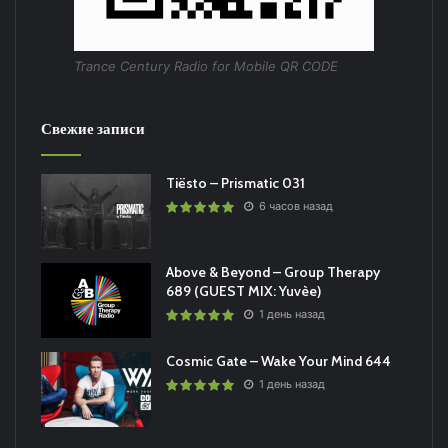
Trance Century Radio for Mobile QR CODE
Свежие записи
Tiësto – Prismatic 031
6 часов назад
Above & Beyond – Group Therapy
689 (GUEST MIX: Yuvèe)
1 день назад
Cosmic Gate – Wake Your Mind 644
1 день назад