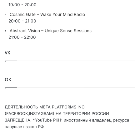
(
Alex M.O.R.P.H.
Remix) /ARMADA/
19:00
-
20:00
11.
Armin van Buuren
& Just_us – Make It Count /ARMIND/
Cosmic Gate – Wake Your Mind Radio
12. /CLASSIQUE/ Midway – Amazon (Plastic Angel Remix)
20:00
-
21:00
/In Trance We Trust/
Abstract Vision – Unique Sense Sessions
13. /CHILLOUT/ Anton By & AV & Natune – Bring Me Back
21:00
-
22:00
To Life (Vito Fognini Remix) /SUANDA CHILLOUT/
VK
Понравился выпуск?
OK
ДЕЯТЕЛЬНОСТЬ МЕТА PLATFORMS INC.
(FACEBOOK,INSTAGRAM) НА ТЕРРИТОРИИ РОССИИ
ЗАПРЕЩЕНА. *YouTube РКН: иностранный владелец ресурса
Ваша оценка:
4.35
(
2
votes)
нарушает закон РФ