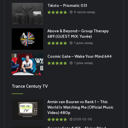
Tiësto – Prismatic 031
6 часов назад
Above & Beyond – Group Therapy
689 (GUEST MIX: Yuvèe)
1 день назад
Cosmic Gate – Wake Your Mind 644
1 день назад
Trance Century TV
Armin van Buuren vs Rank 1 – This
World Is Watching Me (Official Music
Video) 480p
2026-02-06