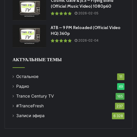
Cosmic Gate & JES – Flying Blind
(Official Music Video) 1080p60
2026-02-05
ATB – 9 PM Reloaded (Official Video
HQ) 360p
2026-02-04
АКТУАЛЬНЫЕ ТЕМЫ
Остальное
11
Радио
49
Trance Century TV
165
#TranceFresh
237
Записи эфира
6 328