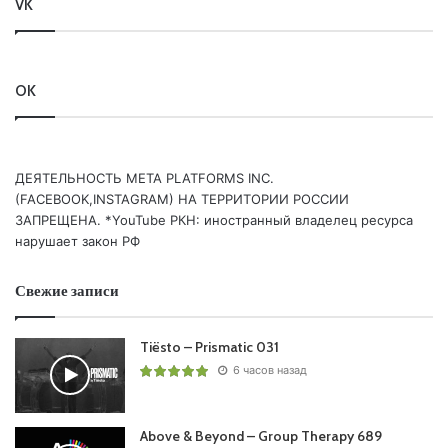
VK
Понравился выпуск?
OK
ДЕЯТЕЛЬНОСТЬ МЕТА PLATFORMS INC.
(FACEBOOK,INSTAGRAM) НА ТЕРРИТОРИИ РОССИИ
ЗАПРЕЩЕНА. *YouTube РКН: иностранный владелец ресурса
Пользовательская оценка:
Будь первым !
нарушает закон РФ
Свежие записи
Tiësto – Prismatic 031
6 часов назад
Above & Beyond – Group Therapy 689