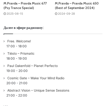
M.Pravda – Pravda Music 677
M.Pravda – Pravda Music 650
Tracklist:
(Psy Trance Special)
(Best of September 2024)
2025-06-15
2024-09-28
No playlist
01. Vini Vici – Alteza (Phaxe Remix)
Далее в эфире радиошоу:
02. Seven Monkeys – Seven Monkeys (Invader Space
Remix)
Free. Welcome!
03. Vini Vici, Freedom Fighters – Acid
17:00
-
18:00
04. Vini Vici, Liquid Soul – Universe Inside Me
Tiësto – Prismatic
05. Astrix – Dharma (Vertical Mode Remix)
18:00
-
19:00
06. Vini Vici, Emok, Martin Vice, Off Limits – In & Out
Paul Oakenfold – Planet Perfecto
07. Waveform – Falling Stars
19:00
-
20:00
08. Invisible Reality, Waveform – Subconscious
Cosmic Gate – Wake Your Mind Radio
09. NoFace – One With Eternity
20:00
-
21:00
10. Eskimo – Stay Where You Are (Xenoben Remix)
Abstract Vision – Unique Sense Sessions
11. Lunatica, Relativ – Supracadabra
21:00
-
22:00
12. Tristan, Alienatic – Time & Space (Alienatic Remix)