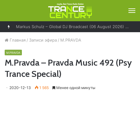
М
Markus Schulz – Global DJ Broadcast (06 August 2026) – World Tour Los Angeles
Главная
/
Записи эфира
/
M.PRAVDA
M.PRAVDA
M.Pravda – Pravda Music 492 (Psy
Trance Special)
2020-12-13
1 565
Менее одной минуты