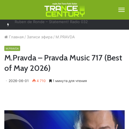
М
Solarstone – Pure Trance Radio 489
Главная
/
Записи эфира
/
M.PRAVDA
M.PRAVDA
M.Pravda – Pravda Music 717 (Best
of May 2026)
2026-06-01
4 710
1 минута для чтения