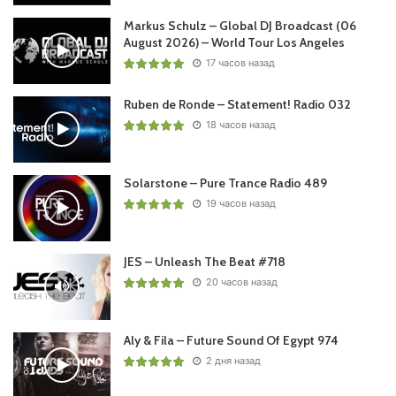
Markus Schulz – Global DJ Broadcast (06
August 2026) – World Tour Los Angeles
Ваша оценка:
4.6
(
1
votes)
17 часов назад
Ruben de Ronde – Statement! Radio 032
18 часов назад
Solarstone – Pure Trance Radio 489
19 часов назад
JES – Unleash The Beat #718
20 часов назад
Aly & Fila – Future Sound Of Egypt 974
2 дня назад