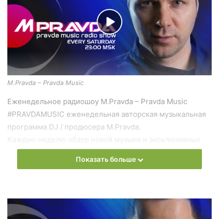
M.Pravda – Pravda Music
Еженедельное радиошоу M.Pravda – Pravda Music
#PRAVDAMUSIC еженедельная авторская музыкальная
программа DJ / продюсера M.Pravda.
Каждую неделю обзор новой музыки и эксклюзивных
треков.
Показать больше
В рамках программы выходят тематические выпуски:
“Лучшие треки месяца”, “Vocal Trance”, “Deep Spase
Progressive”, “Psy Trance Special” и другие.
Слушать онлайн новый выпуск
M.Pravda – Pravda Music