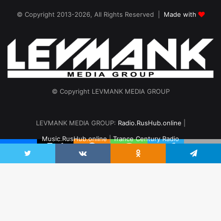
© Copyright 2013-2026, All Rights Reserved |
Made with
© Copyright LEVMANK MEDIA GROUP
LEVMANK MEDIA GROUP:
Radio.RusHub.online
|
Music.RusHub.online
|
Trance Century Radio
Главная
Радио
#TranceFresh
Записи эфира
О проекте
Twitter
VKontakte
Odnoklassniki
Telegram
vk.com
Odnoklassniki
Telegram
B
to