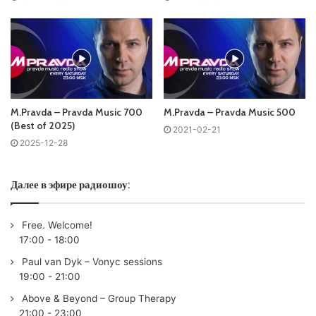
Слушай и добавляй плейлист VK:
Tracklist:
M.Pravda – Pravda Music 700
M.Pravda – Pravda Music 500
(Best of 2025)
2021-02-21
2025-12-28
Coming soon…
01.
Armin van Buuren
& Glockenbach – Sun Shines On Me |
ARMADA
Далее в эфире радиошоу:
02. Nitrous Oxide & Farius – Eterna | ENHANCED PROG
03.
Ferry Corsten
&
Ruben de Ronde
Pres. NRG2000 &
Free. Welcome!
AVIRA – Rise Up | FLASHOVER
17:00
-
18:00
04.
Paul van Dyk
& John 00 Fleming – Against The
Paul van Dyk – Vonyc sessions
Algorithm | VANDIT
19:00
-
21:00
05. Aly & Fila with Ferry Tayle – Take Me Higher (Mirage
Above & Beyond – Group Therapy
Remix) | FSOE
21:00
-
23:00