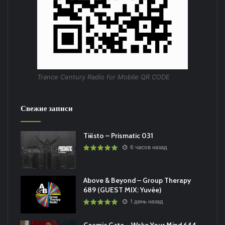
Trance Century Radio for Mobile QR CODE
Свежие записи
Tiësto – Prismatic 031
6 часов назад
Above & Beyond – Group Therapy
689 (GUEST MIX: Yuvèe)
1 день назад
Cosmic Gate – Wake Your Mind 644