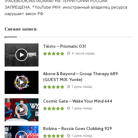
(FACEBOOK,INSTAGRAM) НА ТЕРРИТОРИИ РОССИИ
21 José González – Crosses (ID Remix) /IMPERIAL/
ЗАПРЕЩЕНА. *YouTube РКН: иностранный владелец ресурса
22
JES
– Under The Midnight Sun (Maarten De Jong
нарушает закон РФ
Remix) /MAGIK MUZIK (BLACK HOLE)/
23
Paul van Dyk
ft. Michelle Leonard – Lost In Berlin
Свежие записи
(Giuseppe Ottaviani Remix) /VANDIT/
Tiësto – Prismatic 031
6 часов назад
Понравился выпуск?
Above & Beyond – Group Therapy 689
(GUEST MIX: Yuvèe)
1 день назад
Cosmic Gate – Wake Your Mind 644
1 день назад
Пользовательская оценка:
Будь первым !
Bobina – Russia Goes Clubbing 929
1 день назад