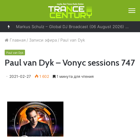
М
Markus Schulz – Global DJ Broadcast (06 August 2026) – World Tour Los Angeles
Главная
/
Записи эфира
/
Paul van Dyk
Paul van Dyk
Paul van Dyk – Vonyc sessions 747
2021-02-27
1 602
1 минута для чтения