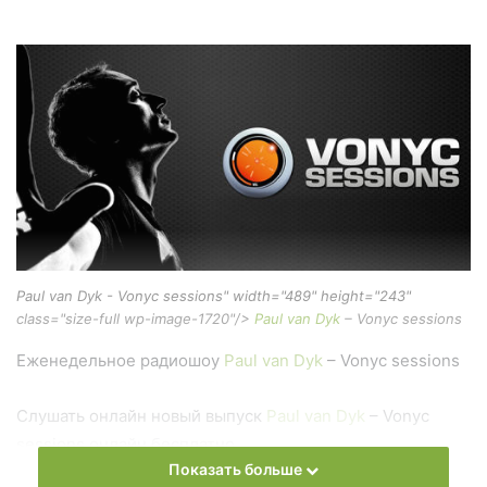
Paul van Dyk - Vonyc sessions" width="489" height="243"
class="size-full wp-image-1720"/>
Paul van Dyk
– Vonyc sessions
Еженедельное радиошоу
Paul van Dyk
– Vonyc sessions
Слушать онлайн новый выпуск
Paul van Dyk
– Vonyc
sessions онлайн бесплатно
Показать больше