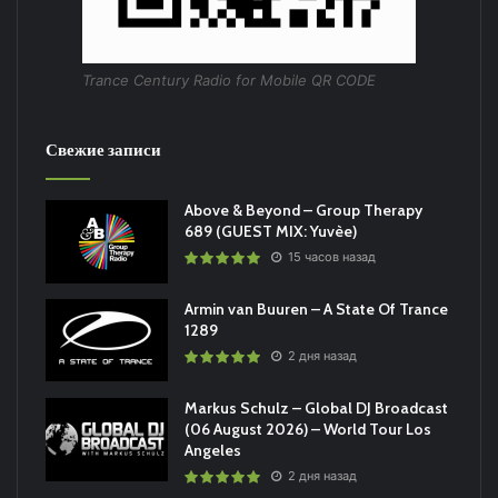
Trance Century Radio for Mobile QR CODE
Свежие записи
Above & Beyond – Group Therapy
689 (GUEST MIX: Yuvèe)
15 часов назад
Armin van Buuren – A State Of Trance
1289
2 дня назад
Markus Schulz – Global DJ Broadcast
(06 August 2026) – World Tour Los
Angeles
2 дня назад