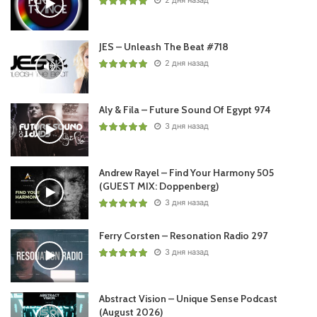
JES – Unleash The Beat #718
2 дня назад
Пользовательская оценка:
Будь первым !
Aly & Fila – Future Sound Of Egypt 974
3 дня назад
Andrew Rayel – Find Your Harmony 505
(GUEST MIX: Doppenberg)
3 дня назад
Ferry Corsten – Resonation Radio 297
3 дня назад
Abstract Vision – Unique Sense Podcast
(August 2026)