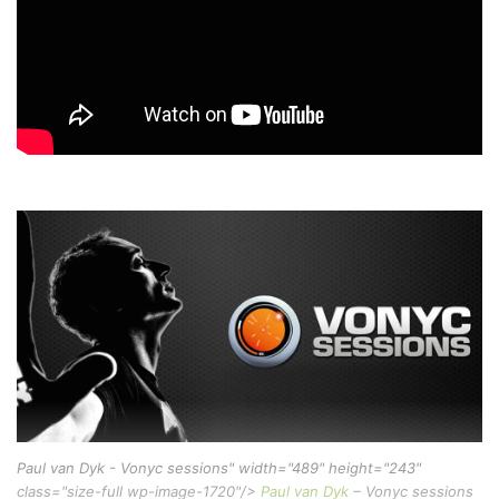
Paul van Dyk - Vonyc sessions" width="489" height="243"
class="size-full wp-image-1720"/>
Paul van Dyk
– Vonyc sessions