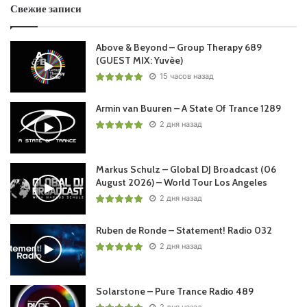
Свежие записи
(Criss Wave Dub Mix) /HI-BIAS/
21. Oliver Smith – Inside /ANJUNABEATS/
Above & Beyond – Group Therapy 689
22. Jose Amnesia – The Eternal (Paul Thomas Remix)
(GUEST MIX: Yuvèe)
/VANDIT/
15 часов назад
23. Platunoff – Embrace /ADDICTIVE SOUNDS/
24. ID – ID
Armin van Buuren – A State Of Trance 1289
25. Matt Darey pres. Urban Astronauts ft. Kate Louise
2 дня назад
Smith – See The Sun (Aurosonic Remix) /NOCTURNAL
GLOBAL/
Markus Schulz – Global DJ Broadcast (06
26. Sonique – It Feels So Good (ID Remix) /ALTRA MODA/
August 2026) – World Tour Los Angeles
27. Marc van Linden & D-Gor – Timeless /VANDIT/
2 дня назад
Ruben de Ronde – Statement! Radio 032
Понравился выпуск?
2 дня назад
Solarstone – Pure Trance Radio 489
2 дня назад