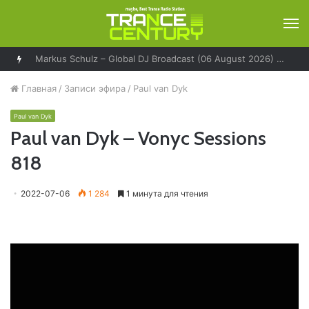
М
Ruben de Ronde – Statement! Radio 032
Главная
/
Записи эфира
/
Paul van Dyk
Paul van Dyk
Paul van Dyk – Vonyc Sessions
818
2022-07-06
1 284
1 минута для чтения