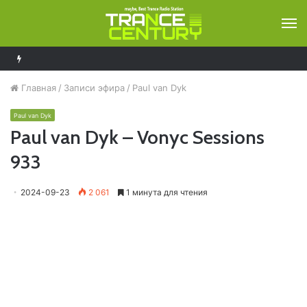
М
Bobina – Russia Goes Clubbing 929
Главная
/
Записи эфира
/
Paul van Dyk
Paul van Dyk
Paul van Dyk – Vonyc Sessions
933
2024-09-23
2 061
1 минута для чтения