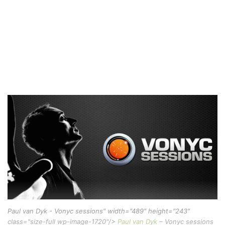
Paul van Dyk - Vonyc sessions" width="489" height="243"
class="size-full wp-image-1720"/>
Paul van Dyk
– Vonyc sessions