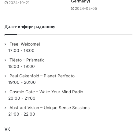
Germany)
Exhale /BLACK HOLE/
2024-10-21
2024-02-05
05. ID – ID
06. SUNDA – Against The Tide /BORDERLINE/
07. Roman Messer &
Alex M.O.R.P.H.
– Tranquillity
Далее в эфире радиошоу:
/SUANDA/
08. Mauro Picotto – Verdi (Eftihios Remix) /ARMADA
Free. Welcome!
CAPTIVATING/
17:00
-
18:00
09. Glynn Alan – Order Of Priority /AVA/
Tiësto – Prismatic
10. Stargazers & Ellie Lawson – Paradise Found
18:00
-
19:00
/AMSTERDAM TRANCE/
Paul Oakenfold – Planet Perfecto
11. The Thrillseekers – Almost Nearly Always /ADJUSTED/
19:00
-
20:00
12. Mike Nichol – Look Out
Cosmic Gate – Wake Your Mind Radio
13. Key4050 – Want More /KEARNAGE/
20:00
-
21:00
14. KayZen – Rhythm Of Life /MOLEKULAR SOUNDS/
Abstract Vision – Unique Sense Sessions
15. Sean Tyas pres. abSTrkt – Sound Mind /DREAMSTATE/
21:00
-
22:00
16. William Silva – Dreaming About You /MOLEKULAR
SOUNDS/
VK
17. Simon Patterson – Us (Blashear Remix) /VII/