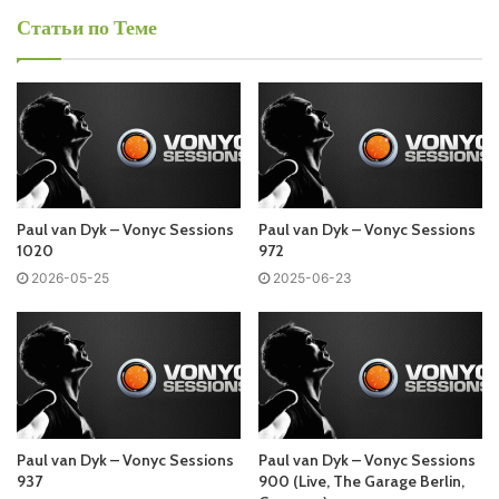
Paul van Dyk - Vonyc sessions
Статьи по Теме
Запись выпусков
Слушай и добавляй плейлист VK:
Paul van Dyk – Vonyc Sessions
Paul van Dyk – Vonyc Sessions
1020
972
Tracklist:
2026-05-25
2025-06-23
No playlist
01.
Paul van Dyk
– Back To The Future
02. Driftmoon & Asteroid – Emotions In Acid /BLACK HOLE/
03. Lange – Sci-fi Hero (William Byrne Remix) /CREATE
MUSIC/
Paul van Dyk – Vonyc Sessions
Paul van Dyk – Vonyc Sessions
04. Ciaran McAuley ft. Eddie Pinero – Permission To
937
900 (Live, The Garage Berlin,