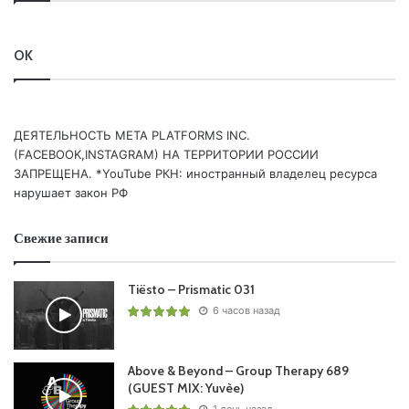
18.
Paul Oakenfold
– Theme For Great Cities /PERFECTO/
19. Allan Morrow – The Pain Inside /VANDIT/
OK
20. DJ T.H. & TH3 ONE & Sue McLaren – Everything To Me
/VANDIT/
21. Luke Van Ness – Fearless /VANDIT/
ДЕЯТЕЛЬНОСТЬ МЕТА PLATFORMS INC.
(FACEBOOK,INSTAGRAM) НА ТЕРРИТОРИИ РОССИИ
ЗАПРЕЩЕНА. *YouTube РКН: иностранный владелец ресурса
Понравился выпуск?
нарушает закон РФ
Свежие записи
Tiësto – Prismatic 031
6 часов назад
Пользовательская оценка:
Будь первым !
Above & Beyond – Group Therapy 689
(GUEST MIX: Yuvèe)
1 день назад