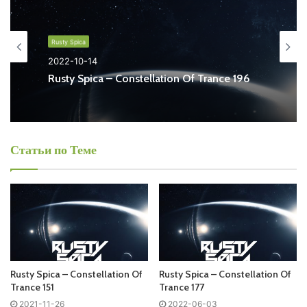
котором звучит самая драйвовая, энергичная Uplifting
Trance музыка со всей планеты.
Rusty Spica
Слушать онлайн новый выпуск
Rusty Spica
–
2022-10-14
Constellation Of Trance онлайн бесплатно
Rusty Spica – Constellation Of Trance 196
На сайте
Trance Century Radio
Вы можете бесплатно
слушать онлайн песни и радиошоу
Rusty Spica
–
Constellation Of Trance в формате mp3. Лучшая
Статьи по Теме
музыкальная подборка и альбомы исполнителя rusty-
spica.
Also you can find all episodes of radioshow
Rusty Spica
–
Constellation Of Trance Free Listen and Download MP3
Ближайший эфир:
Rusty Spica – Constellation Of
Rusty Spica – Constellation Of
Trance 151
Trance 177
2021-11-26
2022-06-03