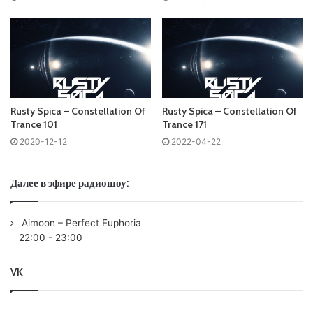
Запись выпусков
Слушай и добавляй плейлист VK:
Rusty Spica – Constellation Of
Rusty Spica – Constellation Of
Trance 101
Trance 171
2020-12-12
2022-04-22
Tracklist:
Далее в эфире радиошоу:
No playlist
Aimoon – Perfect Euphoria
Понравился выпуск?
22:00
-
23:00
VK