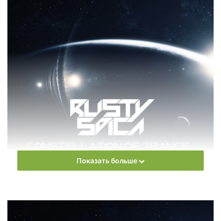
Показать больше
Constellation Of Trance – это еженедельное радио шоу
Российского диджея и продюсера
Rusty Spica
, в