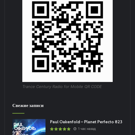
Trance Century Radio for Mobile QR CODE
Свежие записи
Paul Oakenfold – Planet Perfecto 823
1 час назад