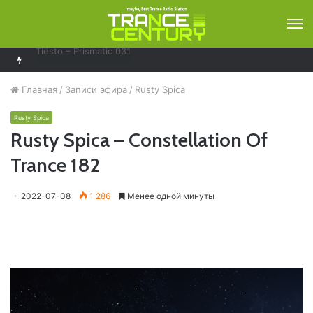
М
Above & Beyond – Group Therapy 689 (GUEST MIX: Yuvèe)
Главная
/
Записи эфира
/
Rusty Spica
Rusty Spica
Rusty Spica – Constellation Of
Trance 182
2022-07-08
1 286
Менее одной минуты