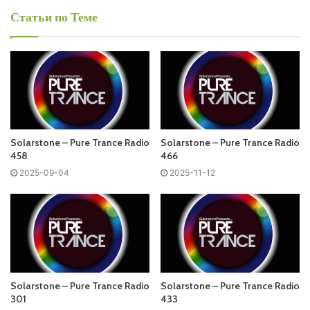
Среда
Статьи по Теме
Solarstone - Pure Trance Radio
Запись выпусков
Слушай и добавляй плейлист VK:
Solarstone – Pure Trance Radio
Solarstone – Pure Trance Radio
458
466
2025-09-04
2025-11-12
Tracklist:
Coming soon
01. Cagrii – Sunflower
02. Super-Frog Saves Tokyo – Mondrago | ELECTRONIC
ARCHITECTURE
Solarstone – Pure Trance Radio
Solarstone – Pure Trance Radio
301
433