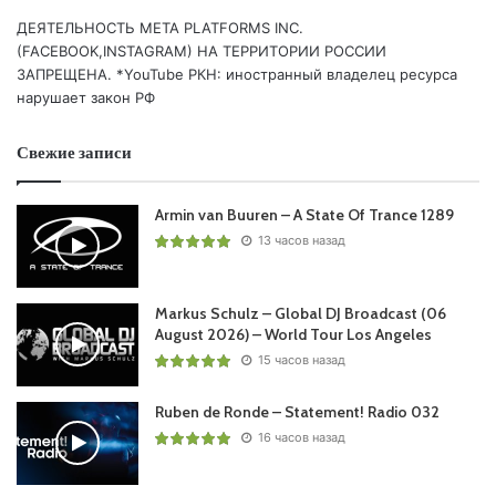
14. Craig Connelly & Daxson – Fiesta | HIGHER FORCES
ДЕЯТЕЛЬНОСТЬ МЕТА PLATFORMS INC.
(FACEBOOK,INSTAGRAM) НА ТЕРРИТОРИИ РОССИИ
15. John O’Callaghan & Bryan Kearney – Restricted Motion
ЗАПРЕЩЕНА. *YouTube РКН: иностранный владелец ресурса
(Lostly Remix) | SUBCULTURE (BLACK HOLE)
нарушает закон РФ
16. Sneijder & Holly Kirby – Home | AFTERDARK (BLACK
HOLE)
Свежие записи
One From The Archive:
Armin van Buuren – A State Of Trance 1289
17. Aly & Fila & Aruna – The Other Shore (
Solarstone
Pure
13 часов назад
Mix) | FSOE
Oh Yeah:
Markus Schulz – Global DJ Broadcast (06
August 2026) – World Tour Los Angeles
18. Landmark – Only Solution | AGILE
15 часов назад
Chillout Moment:
Ruben de Ronde – Statement! Radio 032
19. NorthKin – Utopia
16 часов назад