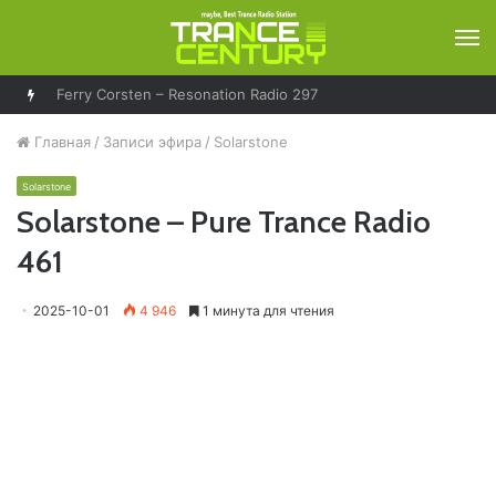
М
Ferry Corsten – Resonation Radio 297
Главная
/
Записи эфира
/
Solarstone
Solarstone
Solarstone – Pure Trance Radio
461
2025-10-01
4 946
1 минута для чтения