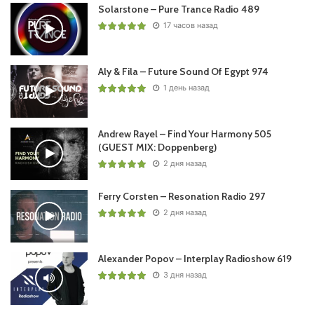
Понравился выпуск?
Solarstone – Pure Trance Radio 489
17 часов назад
Aly & Fila – Future Sound Of Egypt 974
1 день назад
Andrew Rayel – Find Your Harmony 505
Ваша оценка:
2.45
(
2
votes)
(GUEST MIX: Doppenberg)
2 дня назад
Ferry Corsten – Resonation Radio 297
2 дня назад
Alexander Popov – Interplay Radioshow 619
3 дня назад