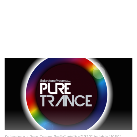
Solarstone - Pure Trance Radio" width="1920" height="1080"