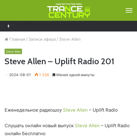
М
Armin van Buuren – A State Of Trance 1289
Главная
/
Записи эфира
/
Steve Allen
Steve Allen
Steve Allen – Uplift Radio 201
2024-08-01
1 336
Менее одной минуты
Еженедельное радиошоу
Steve Allen
– Uplift Radio
Слушать онлайн новый выпуск
Steve Allen
– Uplift Radio
онлайн бесплатно