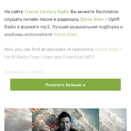
На сайте
Trance Century Radio
Вы можете бесплатно
слушать онлайн песни и радиошоу
Steve Allen
– Uplift
Radio в формате mp3. Лучшая музыкальная подборка и
альбомы исполнителя
Steve Allen
.
Also you can find all episodes of radioshow
Steve Allen
–
Uplift Radio Free Listen and Download MP3
Ближайший эфир:
Показать больше
Вторник
Steve Allen - Uplift Radio
Запись выпусков