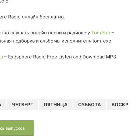
adio
ere Radio онлайн бесплатно
тно слушать онлайн песни и радиошоу
Tom Exo
–
льная подборка и альбомы исполнителя tom-exo.
xo
– Exosphere Radio Free Listen and Download MP3
А
ЧЕТВЕРГ
ПЯТНИЦА
СУББОТА
ВОСКРЕСЕ
сь выпусков