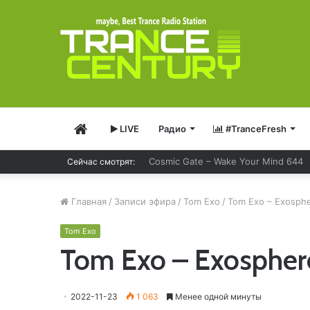
Главная
LIVE
Радио
#TranceFresh
Bobina – Russia Goes Clubbing 929
Сейчас смотрят:
Главная
/
Записи эфира
/
Tom Exo
/
Tom Exo – Exosphe
Tom Exo
Tom Exo – Exospher
2022-11-23
1 063
Менее одной минуты