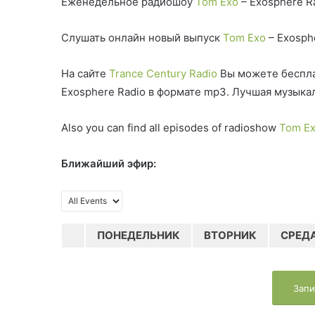
Еженедельное радиошоу
Tom Exo
– Exosphere R
Слушать онлайн новый выпуск
Tom Exo
– Exosph
На сайте
Trance Century Radio
Вы можете беспла
Exosphere Radio в формате mp3. Лучшая музыка
Also you can find all episodes of radioshow
Tom E
Ближайший эфир:
ПОНЕДЕЛЬНИК
ВТОРНИК
СРЕД
Запи