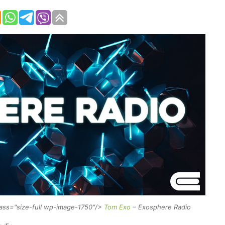
ass="size-full wp-image-1750"/>
Tom Exo
– Exosphere Radio