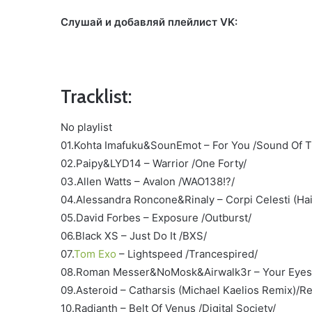
Слушай и добавляй плейлист VK:
Tracklist:
No playlist
01.Kohta Imafuku&SounEmot – For You /Sound Of T
02.Paipy&LYD14 – Warrior /One Forty/
03.Allen Watts – Avalon /WAO138!?/
04.Alessandra Roncone&Rinaly – Corpi Celesti (Ha
05.David Forbes – Exposure /Outburst/
06.Black XS – Just Do It /BXS/
07.
Tom Exo
– Lightspeed /Trancespired/
08.Roman Messer&NoMosk&Airwalk3r – Your Eyes 
09.Asteroid – Catharsis (Michael Kaelios Remix)/R
10.Radianth – Belt Of Venus /Digital Society/