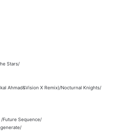
he Stars/
ikal Ahmad&Vision X Remix)/Nocturnal Knights/
/Future Sequence/
egenerate/