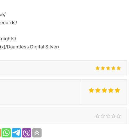
pe/
Records/
Knights/
)/Dauntless Digital Silver/