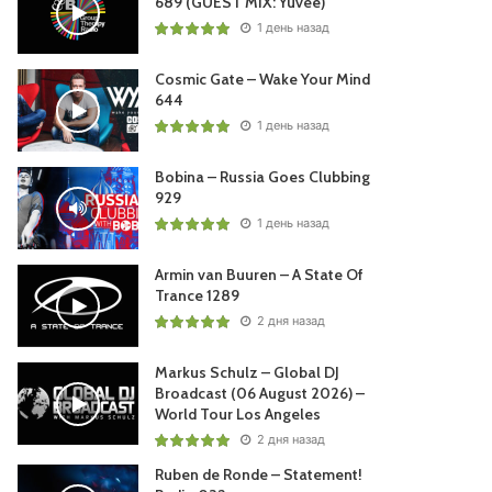
689 (GUEST MIX: Yuvèe)
1 день назад
Cosmic Gate – Wake Your Mind
644
1 день назад
Bobina – Russia Goes Clubbing
929
1 день назад
Armin van Buuren – A State Of
Trance 1289
2 дня назад
НЬЕ
Markus Schulz – Global DJ
Broadcast (06 August 2026) –
World Tour Los Angeles
2 дня назад
Ruben de Ronde – Statement!