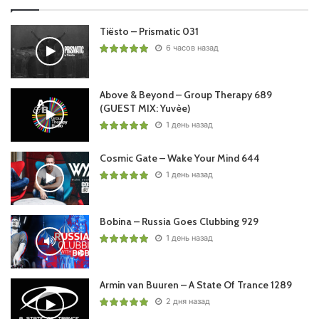
Tiësto – Prismatic 031
6 часов назад
Above & Beyond – Group Therapy 689
(GUEST MIX: Yuvèe)
1 день назад
Cosmic Gate – Wake Your Mind 644
1 день назад
Bobina – Russia Goes Clubbing 929
1 день назад
Armin van Buuren – A State Of Trance 1289
2 дня назад