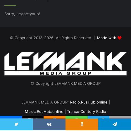
Sorry, недоступно!
© Copyright 2013-2026, All Rights Reserved |
Made with
© Copyright LEVMANK MEDIA GROUP
LEVMANK MEDIA GROUP:
Radio.RusHub.online
|
Music.RusHub.online
|
Trance Century Radio
Главная
Радио
#TranceFresh
Записи эфира
О проекте
vk.com
Odnoklassniki
Telegram
Twitter
VKontakte
Odnoklassniki
Telegram