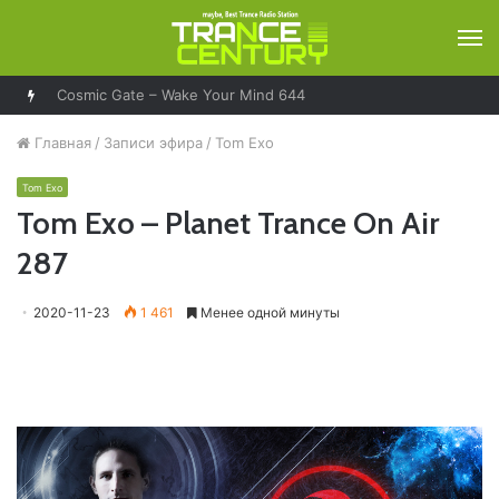
М
Cosmic Gate – Wake Your Mind 644
Главная
/
Записи эфира
/
Tom Exo
Tom Exo
Tom Exo – Planet Trance On Air
287
2020-11-23
1 461
Менее одной минуты