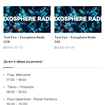
Понравился выпуск?
Tom Exo – Exosphere Radio
Tom Exo – Exosphere Radio
028
065
2021-07-12
2022-03-29
Пользовательская оценка:
Будь первым !
Далее в эфире радиошоу:
Free. Welcome!
17:00
-
18:00
Tiësto – Prismatic
18:00
-
19:00
Paul Oakenfold – Planet Perfecto
19:00
-
20:00