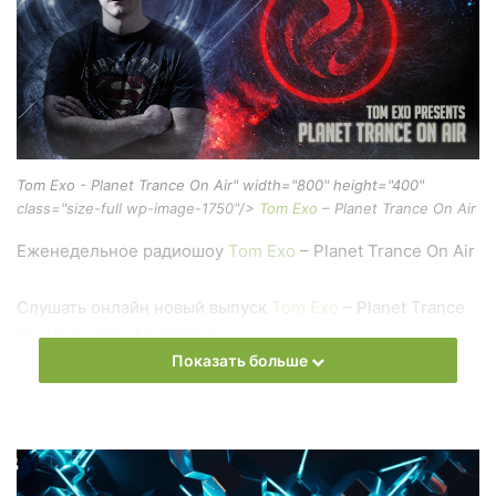
Tom Exo - Planet Trance On Air" width="800" height="400"
class="size-full wp-image-1750"/>
Tom Exo
– Planet Trance On Air
Еженедельное радиошоу
Tom Exo
– Planet Trance On Air
Слушать онлайн новый выпуск
Tom Exo
– Planet Trance
On Air онлайн бесплатно
Показать больше
На сайте
Trance Century Radio
Вы можете бесплатно
слушать онлайн песни и радиошоу
Tom Exo
– Planet
Trance On Air в формате mp3. Лучшая музыкальная
подборка и альбомы исполнителя tom-exo.