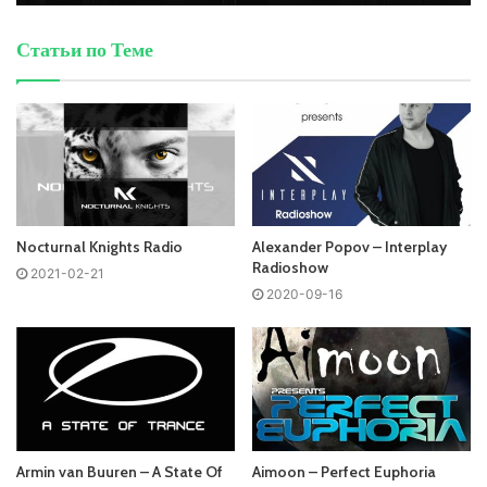
Ближайший эфир:
Статьи по Теме
Пятница
Above & Beyond - Group Therapy
Запись выпусков
Nocturnal Knights Radio
Alexander Popov – Interplay
Radioshow
2021-02-21
2020-09-16
Armin van Buuren – A State Of
Aimoon – Perfect Euphoria