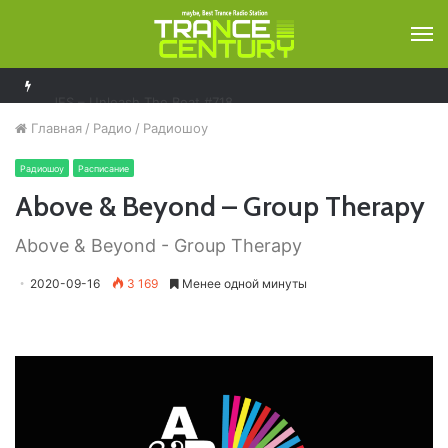
М
JES – Unleash The Beat #718
Главная
/
Радио
/
Радиошоу
Радиошоу
Расписание
Above & Beyond – Group Therapy
Above & Beyond - Group Therapy
2020-09-16
3 169
Менее одной минуты