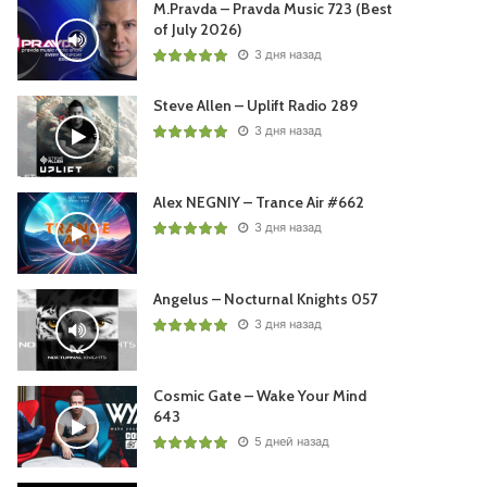
M.Pravda – Pravda Music 723 (Best
of July 2026)
3 дня назад
Steve Allen – Uplift Radio 289
3 дня назад
Alex NEGNIY – Trance Air #662
3 дня назад
Angelus – Nocturnal Knights 057
3 дня назад
Cosmic Gate – Wake Your Mind
643
5 дней назад