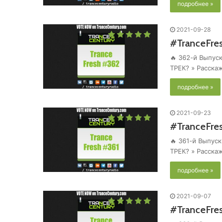
подробнее »
2021-09-28
#TranceFre
🔥 362-й Выпуск
ТРЕК? » Расска
подробнее »
2021-09-23
#TranceFre
🔥 361-й Выпуск
ТРЕК? » Расска
подробнее »
2021-09-07
#TranceFre