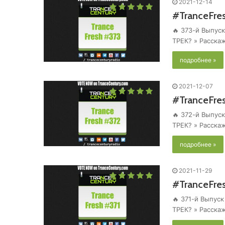
2021-12-14
#TranceFre
🔥 373-й Выпуск
ТРЕК? » Расска
подробнее »
2021-12-07
#TranceFre
🔥 372-й Выпуск
ТРЕК? » Расска
подробнее »
2021-11-29
#TranceFres
🔥 371-й Выпуск
ТРЕК? » Расска