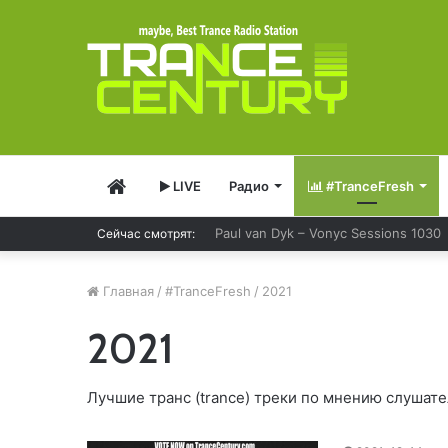
Главная
LIVE
Радио
#TranceFresh
Paul van Dyk – Vonyc Sessions 1030
Сейчас смотрят:
Главная
/
#TranceFresh
/
2021
2021
Лучшие транс (trance) треки по мнению слушат