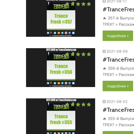
2021-08-17
#TranceFre
🔥 357-й Выпуск
ТРЕК? » Расска
подробнее »
2021-08-09
#TranceFre
🔥 356-й Выпуск
ТРЕК? » Расска
подробнее »
2021-08-02
#TranceFre
🔥 355-й Выпуск
ТРЕК? » Расска