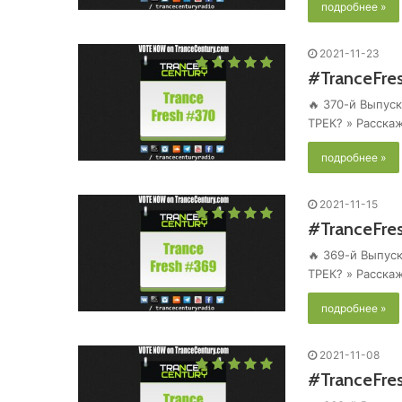
подробнее »
2021-11-23
#TranceFre
🔥 370-й Выпуск
ТРЕК? » Расска
подробнее »
2021-11-15
#TranceFre
🔥 369-й Выпуск
ТРЕК? » Расска
подробнее »
2021-11-08
#TranceFre