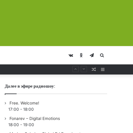
vk.com
Odnoklassniki
Telegram
Искать
Случайная
Sidebar
Статья
Далее в эфире радиошоу:
Free. Welcome!
17:00
-
18:00
Fonarev – Digital Emotions
18:00
-
19:00