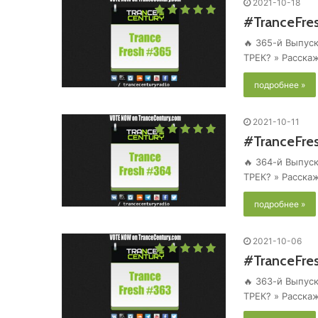
2021-10-18
#TranceFre
🔥 365-й Выпуск
ТРЕК? » Расска
подробнее »
2021-10-11
#TranceFre
🔥 364-й Выпуск
ТРЕК? » Расска
подробнее »
2021-10-06
#TranceFre
🔥 363-й Выпуск
ТРЕК? » Расска