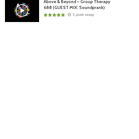
Above & Beyond – Group Therapy
688 (GUEST MIX: Soundprank)
5 дней назад