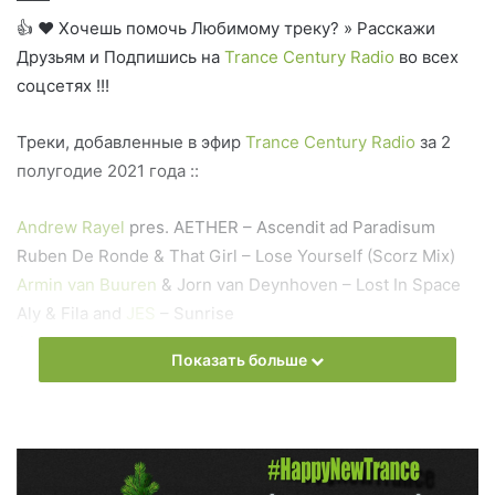
👍 ❤ Хочешь помочь Любимому треку? » Расскажи
Друзьям и Подпишись на
Trance Century Radio
во всех
соцсетях !!!
Треки, добавленные в эфир
Trance Century Radio
за 2
полугодие 2021 года ::
Andrew Rayel
pres. AETHER – Ascendit ad Paradisum
Ruben De Ronde & That Girl – Lose Yourself (Scorz Mix)
Armin van Buuren
& Jorn van Deynhoven – Lost In Space
Aly & Fila and
JES
– Sunrise
Armin van Buuren
And Aly & Fila feat. Kazi Jay – For All
Показать больше
Time
Roman Messer – Can You Feel The Love (Suanda 300
Anthem)
Голосуй прямо сейчас: