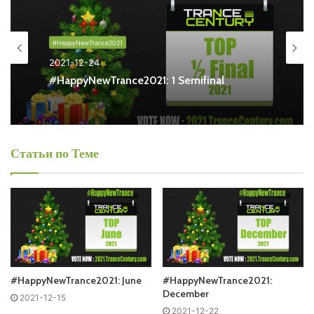
#HappyNewTrance2021
2021-12-24
Понравился выпуск?
#HappyNewTrance2021: 1 Semifinal
Статьи по Теме
Пользовательская оценка:
Будь первым !
#HappyNewTrance2021: June
#HappyNewTrance2021:
December
2021-12-15
2021-12-22