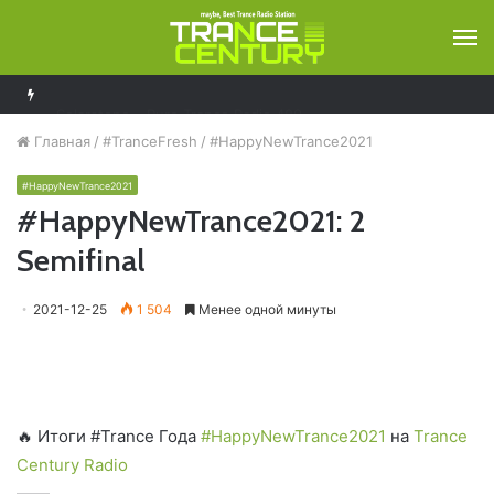
М
Solarstone – Pure Trance Radio 489
Главная
/
#TranceFresh
/
#HappyNewTrance2021
#HappyNewTrance2021
#HappyNewTrance2021: 2
Semifinal
2021-12-25
1 504
Менее одной минуты
🔥 Итоги #Trance Года
#HappyNewTrance2021
на
Trance
Century Radio
——