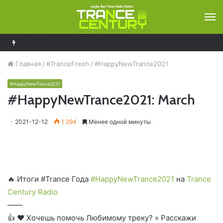
М
Aly & Fila – Future Sound Of Egypt 974
Главная
/
#TranceFresh
/
#HappyNewTrance2021
#HappyNewTrance2021
#HappyNewTrance2021: March
2021-12-12
1 294
Менее одной минуты
🔥 Итоги #Trance Года
#HappyNewTrance2021
на
Trance
Century Radio
——
👍 ❤ Хочешь помочь Любимому треку? » Расскажи