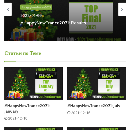
#HappyNewTrance2021
2022-01-09
#HappyNewTrance2021: Results
Понравился выпуск?
Статьи по Теме
Пользовательская оценка:
Будь первым !
#HappyNewTrance2021:
#HappyNewTrance2021: July
January
2021-12-16
2021-12-10