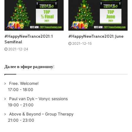
#HappyNewTrance2021: 1
#HappyNewTrance2021: June
Semifinal
2021-12-15
2021-12-24
Далее в эфире радиошоу:
Free. Welcome!
17:00
-
18:00
Paul van Dyk – Vonyc sessions
19:00
-
21:00
Above & Beyond – Group Therapy
21:00
-
23:00