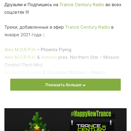
Друзьям и Подпишись на
Trance Century Radio
во всех
соцсетях !!!
Треки, добавленные в эфир
Trance Century Radio
в
январе 2021 года ::
Alex M.O.R.P.H.
– Phoenix Flying
Alex M.O.R.P.H.
&
Aimoon
pres. Northern Star – Mission
Control (Tech Miх)
Armin van Buuren
& Giuseppe Ottaviani – Magico
Au5 & HALIENE – Was It You
Показать больше
Cosmic Gate
& Diana Miro – Blame
Ferry Corsten
& Ruben De Ronde – Bloodstream
MaRLo
– Antidote
Roman Messer – Sunset
Голосуй прямо сейчас: