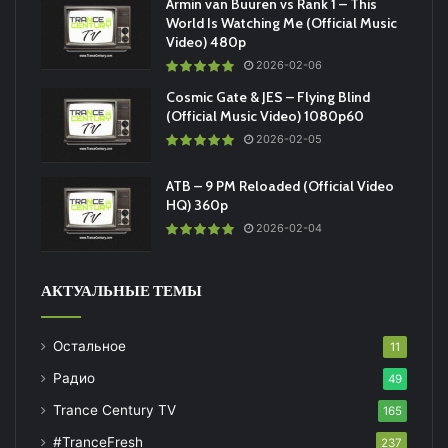
Armin van Buuren vs Rank 1 – This
World Is Watching Me (Official Music
Video) 480p
2026-02-06
Cosmic Gate & JES – Flying Blind
(Official Music Video) 1080p60
2026-02-05
ATB – 9 PM Reloaded (Official Video
HQ) 360p
2026-02-04
АКТУАЛЬНЫЕ ТЕМЫ
Остальное
11
Радио
49
Trance Century TV
165
#TranceFresh
237