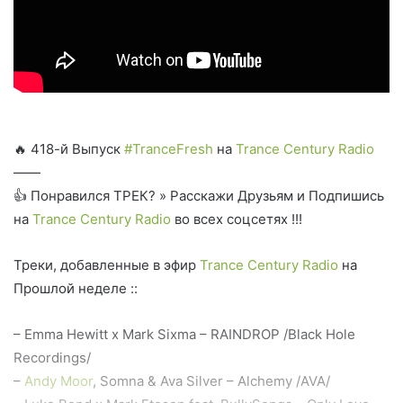
🔥 418-й Выпуск
#TranceFresh
на
Trance Century Radio
——
👍 Понравился ТРЕК? » Расскажи Друзьям и Подпишись
на
Trance Century Radio
во всех соцсетях !!!
Треки, добавленные в эфир
Trance Century Radio
на
Прошлой неделе ::
– Emma Hewitt x Mark Sixma – RAINDROP /Black Hole
Recordings/
–
Andy Moor
, Somna & Ava Silver – Alchemy /AVA/