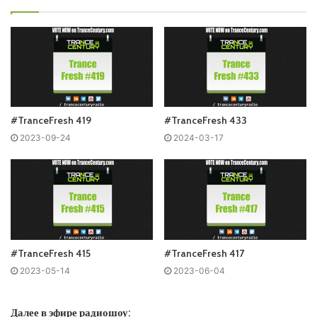
#TranceFresh 419
#TranceFresh 433
2023-09-24
2024-03-17
Понравился выпуск?
#TranceFresh 415
#TranceFresh 417
2023-05-14
2023-06-04
Ваша оценка:
4.41
(
9
votes)
Далее в эфире радиошоу: