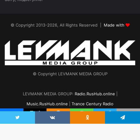
© Copyright 2013-2026, All Rights Reserved |
Made with
© Copyright LEVMANK MEDIA GROUP
LEVMANK MEDIA GROUP:
Radio.RusHub.online
|
Music.RusHub.online
|
Trance Century Radio
Главная
Радио
#TranceFresh
Записи эфира
О проекте
vk.com
Odnoklassniki
Telegram
Twitter
VKontakte
Odnoklassniki
Telegram