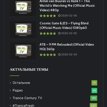
Armin van Buuren vs Rank 1 – This
World Is Watching Me (Official Music
Video) 480p
2026-02-06
Cosmic Gate & JES – Flying Blind
(Official Music Video) 1080p60
2026-02-05
ATB – 9 PM Reloaded (Official Video
HQ) 360p
2026-02-04
АКТУАЛЬНЫЕ ТЕМЫ
Остальное
11
Радио
49
Trance Century TV
165
#TranceFresh
237