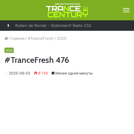
М
Ruben de Ronde – Statement! Radio 032
Главная
/
#TranceFresh
/
2025
2025
#TranceFresh 476
2025-09-02
8 730
Менее одной минуты