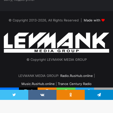
© Copyright 2013-2026, All Rights Reserved |
Made with
© Copyright LEVMANK MEDIA GROUP
LEVMANK MEDIA GROUP:
Radio.RusHub.online
|
Music.RusHub.online
|
Trance Century Radio
Главная
Радио
#TranceFresh
Записи эфира
О проекте
vk.com
Odnoklassniki
Telegram
Twitter
VKontakte
Odnoklassniki
Telegram