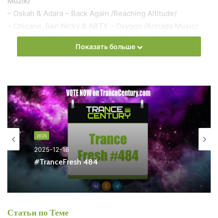
Muzik/
– Oskah & Adara – Back Again /Reaching Altitude/
– Chicane, Ben Nicky & ARTY – Oxygen /Armada Music/
– Alexander Komarov – Olympus /Interplay Records/
Показать больше
– Wavetraxx & Eloquentia with.Lasse Macbeth Feat. Ylona –
You Broke The Sun /Chasing Dreams Music/
– Ciaran McAuley with Sean Tyas & Clara Yates – Runaway
/Black Hole Recordings/
– Will Rees Pres. Tony Conway & Ana Criado – Call Me
Closer /Amsterdam Trance Records/
–
Alex M.O.R.P.H.
&
Aimoon
Pres. Northern Storm –
2025
Wonderful /FSOE/
2025-12-16
–
Ferry Corsten
& Ruben De Ronde, NRG2000 – Rise Up!
#TranceFresh 484
/Flashover Recordings/
Голосуй прямо сейчас:
Статьи по Теме