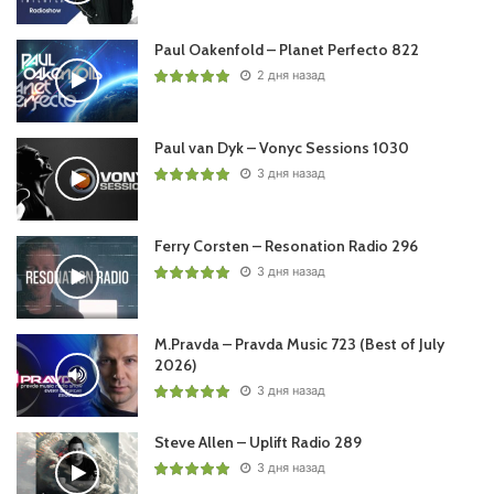
Пользовательская оценка:
Будь первым !
Paul Oakenfold – Planet Perfecto 822
2 дня назад
Paul van Dyk – Vonyc Sessions 1030
3 дня назад
Ferry Corsten – Resonation Radio 296
3 дня назад
M.Pravda – Pravda Music 723 (Best of July
2026)
3 дня назад
Steve Allen – Uplift Radio 289
3 дня назад