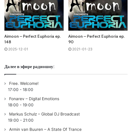
Tracklist:
Aimoon – Perfect Euphoria ep.
Aimoon – Perfect Euphoria ep.
148
90
No playlist
2025-12-01
2021-01-23
/00:00/ Beatsole, Mitex – Y4M /Nomads/
/02:18/ MVS7 – Sun Warrior /Alter Ego/
Далее в эфире радиошоу:
/06:04/ Super8 & Tab – Flare /Armada Captivating/
/08:41/ Nitrous Oxide & Adam Sobiech – Magique
Free. Welcome!
/Enhanced Progressive/
17:00
-
18:00
/12:10/ Daniel Skyver – This Must Be Love /Enhanced
Fonarev – Digital Emotions
Progressive/
18:00
-
19:00
/15:19/
Aimoon
& Inrayzex – Nature’s Bloom /AVA White/
Markus Schulz – Global DJ Broadcast
/20:02/ Ishiro – Regenerate /DS-R/
19:00
-
21:00
/25:10/ Crisy – Let the Wind Lead /Full On 140/
Armin van Buuren – A State Of Trance
/29:49/ Alexander de Roy & Hidden Tigress – Intention (