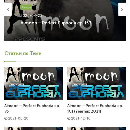
Euphoria онлайн бесплатно
Aimoon
2026-04-23
На сайте
Trance Century Radio
Вы можете бесплатно
Aimoon – Perfect Euphoria ep. 153
слушать онлайн песни и радиошоу
Aimoon
– Perfect
Euphoria в формате mp3. Лучшая музыкальная подборка
и альбомы исполнителя aimoon.
Статьи по Теме
Also you can find all episodes of radioshow
Aimoon
–
Perfect Euphoria Free Listen and Download MP3
Ближайший эфир:
Понедельник
Aimoon – Perfect Euphoria ep.
Aimoon – Perfect Euphoria ep.
Aimoon - Perfect Euphoria
95
101 (Yearmix 2021)
2021-06-20
2021-12-16
Запись выпусков