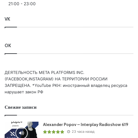
21:00
-
23:00
Eximinds Remix) /Abora/
/33:17/ Diago – Kendwa /Ablazing/
VK
/37:42/
Alex M.O.R.P.H.
& Luminn – Shambhala /FSOE/
/41:38/ Alexey Mushkin & Ruslan Khatmullin – Lightness /
TranceMission /
OK
/46:09/ Ezioxii – Touch /Fade In Music/
/51:59/
Aimoon
& Sound-X-Monster – Timeless /Edge
One/
/55:56/ Silva City – The Journey /Armada/
ДЕЯТЕЛЬНОСТЬ МЕТА PLATFORMS INC.
(FACEBOOK,INSTAGRAM) НА ТЕРРИТОРИИ РОССИИ
ЗАПРЕЩЕНА. *YouTube РКН: иностранный владелец ресурса
нарушает закон РФ
Понравился выпуск?
Свежие записи
Alexander Popov – Interplay Radioshow 619
23 часа назад