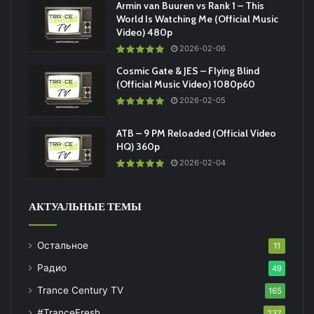
Armin van Buuren vs Rank 1 – This
World Is Watching Me (Official Music
Video) 480p
2026-02-06
Cosmic Gate & JES – Flying Blind
(Official Music Video) 1080p60
2026-02-05
ATB – 9 PM Reloaded (Official Video
HQ) 360p
2026-02-04
АКТУАЛЬНЫЕ ТЕМЫ
Остальное
11
Радио
49
Trance Century TV
165
#TranceFresh
237