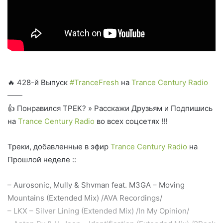
🔥 428-й Выпуск
#TranceFresh
на
Trance Century Radio
——
👍 Понравился ТРЕК? » Расскажи Друзьям и Подпишись
на
Trance Century Radio
во всех соцсетях !!!
Треки, добавленные в эфир
Trance Century Radio
на
Прошлой неделе ::
– Aurosonic, Mully & Shvman feat. M3GA – Moving
Mountains (Extended Mix) /AVA Recordings/
– LKX – Silver Lining (Extended Mix) /In My Opinion/