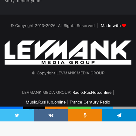
Sorry, недоступно!
© Copyright 2013-2026, All Rights Reserved |
Made with
© Copyright LEVMANK MEDIA GROUP
LEVMANK MEDIA GROUP:
Radio.RusHub.online
|
Music.RusHub.online
|
Trance Century Radio
Главная
Радио
#TranceFresh
Записи эфира
О проекте
vk.com
Odnoklassniki
Telegram
Twitter
VKontakte
Odnoklassniki
Telegram